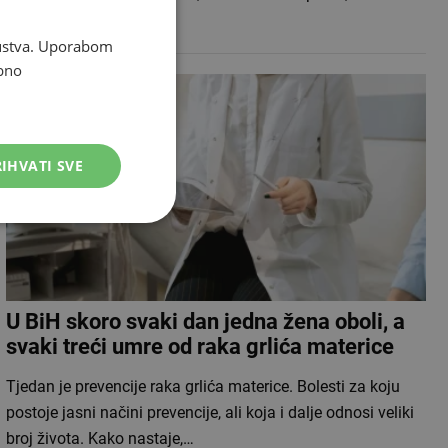
travnja…
skustva. Uporabom
bno
IHVATI SVE
U BiH skoro svaki dan jedna žena oboli, a
svaki treći umre od raka grlića materice
Tjedan je prevencije raka grlića materice. Bolesti za koju
postoje jasni načini prevencije, ali koja i dalje odnosi veliki
broj života. Kako nastaje,…