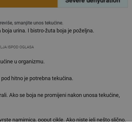
previše, smanjite unos tekućine.
 boja urina. I bistro-žuta boja je poželjna.
VLJA ISPOD OGLASA
kućine u organizmu.
pod hitno je potrebna tekućina.
irali. Ako se boja ne promijeni nakon unosa tekućine,
ste namirnica, poput cikle. Ako niste jeli nešto slično,
mati problem s bubrezima.