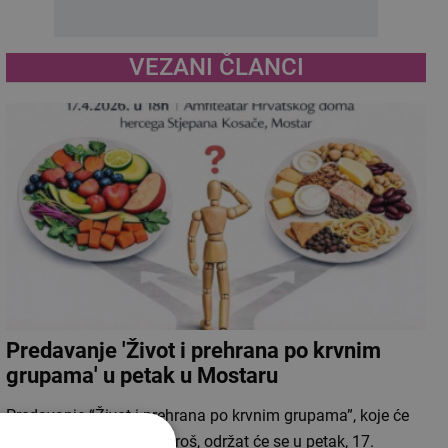
VEZANI ČLANCI
Predavanje 'Život i prehrana po krvnim
grupama' u petak u Mostaru
Predavanje “Život i prehrana po krvnim grupama”, koje će
voditi Denis Urošević-Beroš, održat će se u petak, 17.