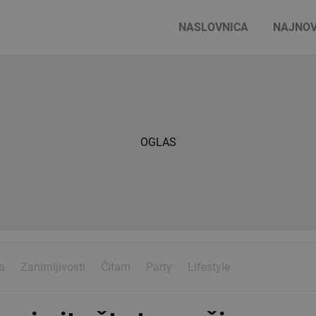
NASLOVNICA
NAJNOV
OGLAS
a
Zanimljivosti
Čitam
Party
Lifestyle