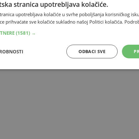
ska stranica upotrebljava kolačiće.
tranica upotrebljava kolačiće u svrhe poboljšanja korisničkog i
ce prihvaćate sve kolačiće sukladno našoj Politici kolačića.
Podro
anog čekanja. no, ponekad može biti i znak oboljenja
RTNERE
(1581) →
DROBNOSTI
ODBACI SVE
PR