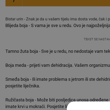
Bistar urin - Znak je da u vašem tijelu ima dosta vode, čak i 
Blijeda boja - S vama je sve u redu. Ovo je najpoželjnija
TEKST SE NASTA
Tamno žuta boja - Sve je u redu, no nedostaje vam te
Boja meda - prijeti vam dehidracija. Vašem organizmu 
Smeđa boja - Ili imate problema s jetrom ili ste dehidr
posjetite liječnika.
Ružičasta boja - Može biti posljedica unosa određene vr
imate krvi u mokraći. Posjetite liječnika jer možete i