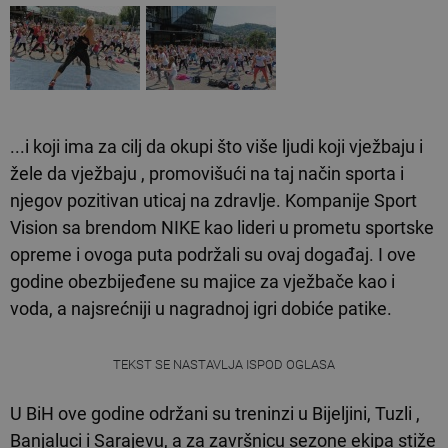
...i koji ima za cilj da okupi što više ljudi koji vježbaju i
žele da vježbaju , promovišući na taj način sporta i
njegov pozitivan uticaj na zdravlje. Kompanije Sport
Vision sa brendom NIKE kao lideri u prometu sportske
opreme i ovoga puta podržali su ovaj događaj. I ove
godine obezbijeđene su majice za vježbače kao i
voda, a najsrećniji u nagradnoj igri dobiće patike.
TEKST SE NASTAVLJA ISPOD OGLASA
U BiH ove godine održani su treninzi u Bijeljini, Tuzli ,
Banjaluci i Sarajevu, a za završnicu sezone ekipa stiže