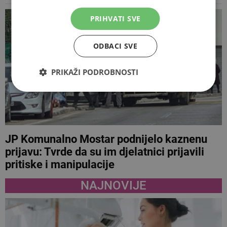
PRIHVATI SVE
ODBACI SVE
PRIKAŽI PODROBNOSTI
JP Komunalno Mostar podnijelo kaznenu
prijavu: Tvrde da su im djelatnici prijavili
pritiske i manipulacije
NAJNOVIJE