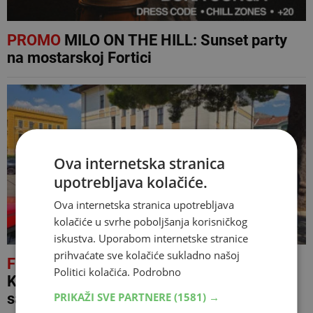
PROMO
MILO ON THE HILL: Sunset party
na mostarskoj Fortici
Ova internetska stranica
upotrebljava kolačiće.
Ova internetska stranica upotrebljava
kolačiće u svrhe poboljšanja korisničkog
iskustva. Uporabom internetske stranice
prihvaćate sve kolačiće sukladno našoj
FOTO/VIDEO
Otpušteni radnici JP
Politici kolačića.
Podrobno
Komunalno ušli u Vijećnicu: Počeo
PRIKAŽI SVE PARTNERE
(1581) →
sastanak s Kordićem i Rahimićem