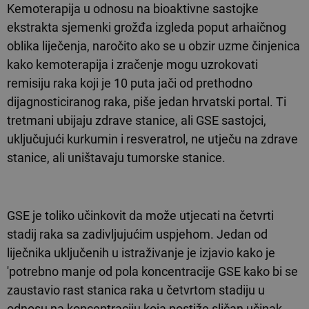
Kemoterapija u odnosu na bioaktivne sastojke
ekstrakta sjemenki grožđa izgleda poput arhaičnog
oblika liječenja, naročito ako se u obzir uzme činjenica
kako kemoterapija i zračenje mogu uzrokovati
remisiju raka koji je 10 puta jači od prethodno
dijagnosticiranog raka, piše jedan hrvatski portal. Ti
tretmani ubijaju zdrave stanice, ali GSE sastojci,
uključujući kurkumin i resveratrol, ne utječu na zdrave
stanice, ali uništavaju tumorske stanice.
GSE je toliko učinkovit da može utjecati na četvrti
stadij raka sa zadivljujućim uspjehom. Jedan od
liječnika uključenih u istraživanje je izjavio kako je
'potrebno manje od pola koncentracije GSE kako bi se
zaustavio rast stanica raka u četvrtom stadiju u
odnosu na koncentraciju koja postiže sličan učinak