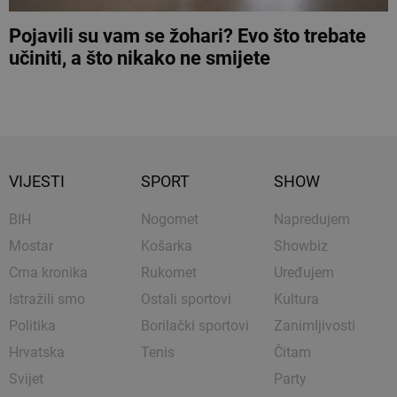
Pojavili su vam se žohari? Evo što trebate
učiniti, a što nikako ne smijete
VIJESTI
SPORT
SHOW
BIH
Nogomet
Napredujem
Mostar
Košarka
Showbiz
Crna kronika
Rukomet
Uređujem
Istražili smo
Ostali sportovi
Kultura
Politika
Borilački sportovi
Zanimljivosti
Hrvatska
Tenis
Čitam
Svijet
Party