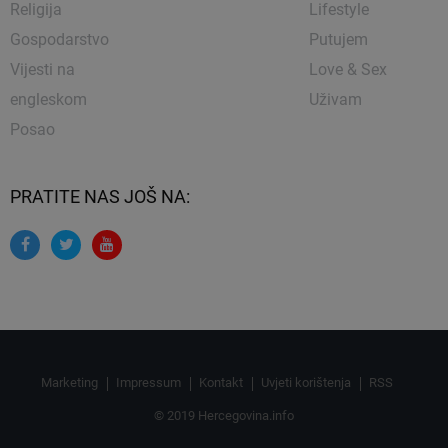
Religija
Lifestyle
Gospodarstvo
Putujem
Vijesti na
Love & Sex
engleskom
Uživam
Posao
PRATITE NAS JOŠ NA:
Marketing
Impressum
Kontakt
Uvjeti korištenja
RSS
© 2019 Hercegovina.info