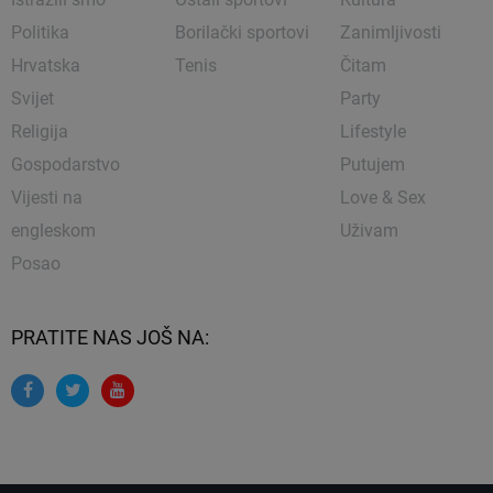
Politika
Borilački sportovi
Zanimljivosti
Hrvatska
Tenis
Čitam
Svijet
Party
Religija
Lifestyle
Gospodarstvo
Putujem
Vijesti na
Love & Sex
engleskom
Uživam
Posao
PRATITE NAS JOŠ NA: