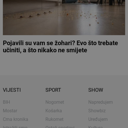
Pojavili su vam se žohari? Evo što trebate
učiniti, a što nikako ne smijete
VIJESTI
SPORT
SHOW
BIH
Nogomet
Napredujem
Mostar
Košarka
Showbiz
Crna kronika
Rukomet
Uređujem
Istražili smo
Ostali sportovi
Kultura