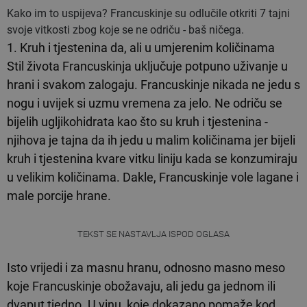
Kako im to uspijeva? Francuskinje su odlučile otkriti 7 tajni
svoje vitkosti zbog koje se ne odriču - baš ničega.
1. Kruh i tjestenina da, ali u umjerenim količinama
Stil života Francuskinja uključuje potpuno uživanje u
hrani i svakom zalogaju. Francuskinje nikada ne jedu s
nogu i uvijek si uzmu vremena za jelo. Ne odriču se
bijelih ugljikohidrata kao što su kruh i tjestenina -
njihova je tajna da ih jedu u malim količinama jer bijeli
kruh i tjestenina kvare vitku liniju kada se konzumiraju
u velikim količinama. Dakle, Francuskinje vole lagane i
male porcije hrane.
TEKST SE NASTAVLJA ISPOD OGLASA
Isto vrijedi i za masnu hranu, odnosno masno meso
koje Francuskinje obožavaju, ali jedu ga jednom ili
dvaput tjedno. U vinu, koje dokazano pomaže kod