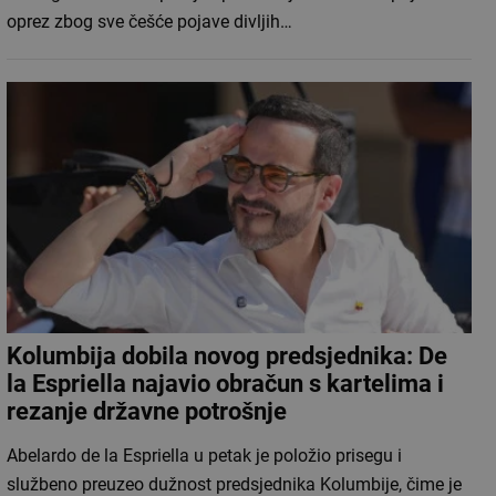
oprez zbog sve češće pojave divljih…
Kolumbija dobila novog predsjednika: De
la Espriella najavio obračun s kartelima i
rezanje državne potrošnje
Abelardo de la Espriella u petak je položio prisegu i
službeno preuzeo dužnost predsjednika Kolumbije, čime je