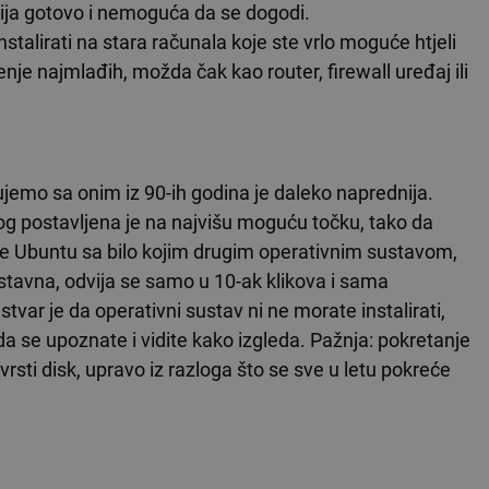
cija gotovo i nemoguća da se dogodi.
talirati na stara računala koje ste vrlo moguće htjeli
enje najmlađih, možda čak kao router, firewall uređaj ili
đujemo sa onim iz 90-ih godina je daleko naprednija.
og postavljena je na najvišu moguću točku, tako da
ije Ubuntu sa bilo kojim drugim operativnim sustavom,
ostavna, odvija se samo u 10-ak klikova i sama
stvar je da operativni sustav ni ne morate instalirati,
 da se upoznate i vidite kako izgleda. Pažnja: pokretanje
 čvrsti disk, upravo iz razloga što se sve u letu pokreće