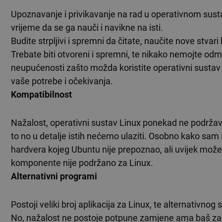
Upoznavanje i privikavanje na rad u operativnom sust
vrijeme da se ga nauči i navikne na isti.
Budite strpljivi i spremni da čitate, naučite nove stvar
Trebate biti otvoreni i spremni, te nikako nemojte od
neupućenosti zašto možda koristite operativni sustav k
vaše potrebe i očekivanja.
Kompatibilnost
Nažalost, operativni sustav Linux ponekad ne podržav
to no u detalje istih nećemo ulaziti. Osobno kako sa
hardvera kojeg Ubuntu nije prepoznao, ali uvijek mož
komponente nije podržano za Linux.
Alternativni programi
Postoji veliki broj aplikacija za Linux, te alternativn
No, nažalost ne postoje potpune zamjene ama baš za s