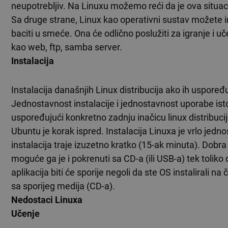
neupotrebljiv. Na Linuxu možemo reći da je ova situa
Sa druge strane, Linux kao operativni sustav možete ins
baciti u smeće. Ona će odlično poslužiti za igranje i uč
kao web, ftp, samba server.
Instalacija
Instalacija današnjih Linux distribucija ako ih uspore
Jednostavnost instalacije i jednostavnost uporabe ist
uspoređujući konkretno zadnju inačicu linux distribuc
Ubuntu je korak ispred. Instalacija Linuxa je vrlo jedn
instalacija traje izuzetno kratko (15-ak minuta). Dobra 
moguće ga je i pokrenuti sa CD-a (ili USB-a) tek toliko
aplikacija biti će sporije negoli da ste OS instalirali na
sa sporijeg medija (CD-a).
Nedostaci Linuxa
Učenje