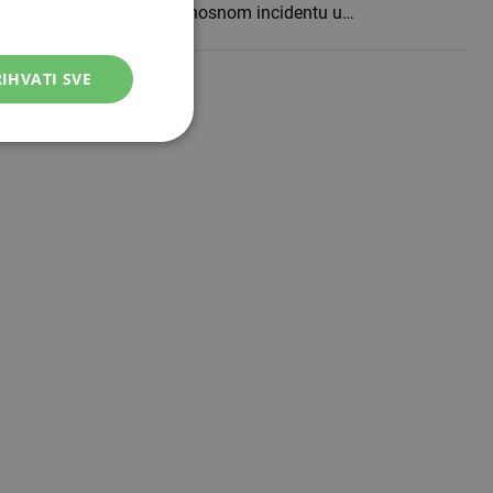
petak o ozbiljnom sigurnosnom incidentu u…
IHVATI SVE