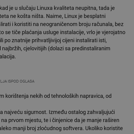
 kad je u slučaju Linuxa kvaliteta neupitna, tada je
eta ne košta ništa. Naime, Linux je besplatni
irati i koristiti na neograničenom broju računala, bez
o se tiče plaćanja usluge instalacije, vrlo je vjerojatno
o znatnije prihvatljivijoj cijeni instalirati isti,
najbržih, cjelovitijih (dolazi sa predinstaliranim
alacija.
VLJA ISPOD OGLASA
om korištenja nekih od tehnoloških napravica, od
a najveću sigurnost. Između ostalog zahvaljujući
na prvom mjestu, te i činjenice da je manje raširen
eko manji broj zloćudnog softvera. Ukoliko koristite