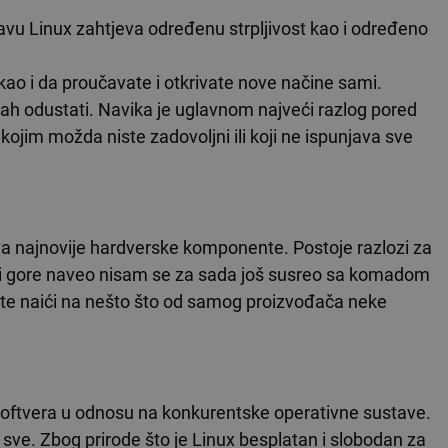
avu Linux zahtjeva određenu strpljivost kao i određeno
i kao i da proučavate i otkrivate nove načine sami.
mah odustati. Navika je uglavnom najveći razlog pored
ojim možda niste zadovoljni ili koji ne ispunjava sve
a najnovije hardverske komponente. Postoje razlozi za
m i gore naveo nisam se za sada još susreo sa komadom
ete naići na nešto što od samog proizvođača neke
og softvera u odnosu na konkurentske operativne sustave.
ve. Zbog prirode što je Linux besplatan i slobodan za