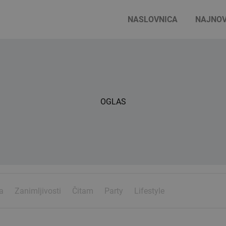
NASLOVNICA
NAJNOV
OGLAS
a
Zanimljivosti
Čitam
Party
Lifestyle