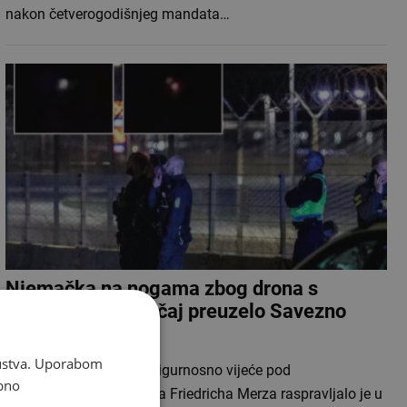
nakon četverogodišnjeg mandata…
Njemačka na nogama zbog drona s
eksplozivom: Slučaj preuzelo Savezno
tužiteljstvo
skustva. Uporabom
Njemačko Nacionalno sigurnosno vijeće pod
bno
predsjedanjem kancelara Friedricha Merza raspravljalo je u