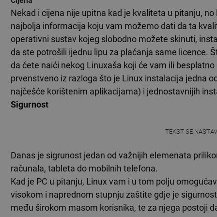
Cijena
Nekad i cijena nije upitna kad je kvaliteta u pitanju, no
najbolja informacija koju vam možemo dati da ta kvalit
operativni sustav kojeg slobodno možete skinuti, instal
da ste potrošili ijednu lipu za plaćanja same licence. Št
da ćete naići nekog Linuxaša koji će vam ili besplatno ili p
prvenstveno iz razloga što je Linux instalacija jedna od 
najčešće korištenim aplikacijama) i jednostavnijih inst
Sigurnost
TEKST SE NASTA
Danas je sigrunost jedan od važnijih elemenata prilik
računala, tableta do mobilnih telefona.
Kad je PC u pitanju, Linux vam i u tom polju omogućav
visokom i naprednom stupnju zaštite gdje je sigurnost 
među širokom masom korisnika, te za njega postoji dal