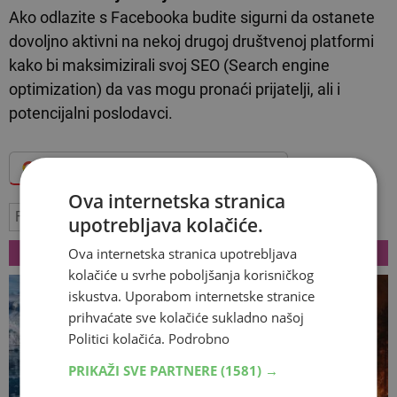
Ako odlazite s Facebooka budite sigurni da ostanete
dovoljno aktivni na nekoj drugoj društvenoj platformi
kako bi maksimizirali svoj SEO (Search engine
optimization) da vas mogu pronaći prijatelji, ali i
potencijalni poslodavci.
Dodajte Hercegovina.info među omiljene izvore
Ova internetska stranica
Facebook
profil
upotrebljava kolačiće.
VEZANI ČLANCI
Ova internetska stranica upotrebljava
kolačiće u svrhe poboljšanja korisničkog
iskustva. Uporabom internetske stranice
prihvaćate sve kolačiće sukladno našoj
Politici kolačića.
Podrobno
PRIKAŽI SVE PARTNERE
(1581) →