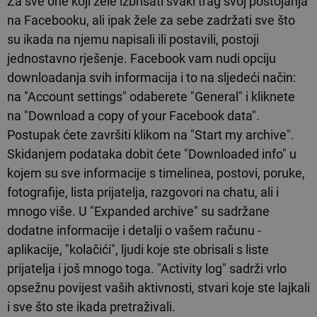
Za sve one koji žele izbrisati svaki trag svoj postojanja
na Facebooku, ali ipak žele za sebe zadržati sve što
su ikada na njemu napisali ili postavili, postoji
jednostavno rješenje. Facebook vam nudi opciju
downloadanja svih informacija i to na sljedeći način:
na "Account settings" odaberete "General" i kliknete
na "Download a copy of your Facebook data".
Postupak ćete završiti klikom na "Start my archive".
Skidanjem podataka dobit ćete "Downloaded info" u
kojem su sve informacije s timelinea, postovi, poruke,
fotografije, lista prijatelja, razgovori na chatu, ali i
mnogo više. U "Expanded archive" su sadržane
dodatne informacije i detalji o vašem računu -
aplikacije, "kolačići", ljudi koje ste obrisali s liste
prijatelja i još mnogo toga. "Activity log" sadrži vrlo
opsežnu povijest vaših aktivnosti, stvari koje ste lajkali
i sve što ste ikada pretraživali.