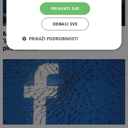
PRIHVATI SVE
ODBACI SVE
Mostarski profesor o hladnom Arktiku:
PRIKAŽI PODROBNOSTI
'Imamo li klimatske promjene povezane s
piromanima?'