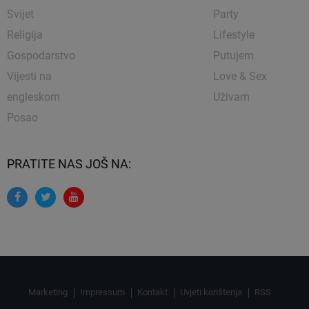
Svijet
Party
Religija
Lifestyle
Gospodarstvo
Putujem
Vijesti na
Love & Sex
engleskom
Uživam
Posao
PRATITE NAS JOŠ NA:
Marketing
Impressum
Kontakt
Uvjeti korištenja
RSS