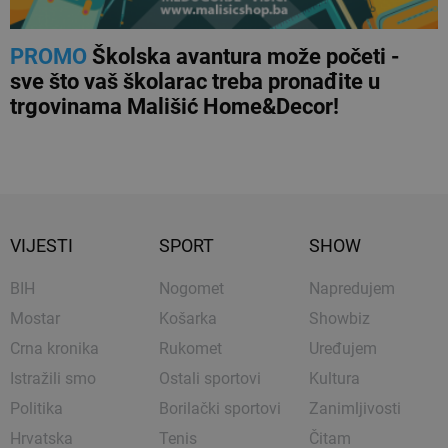
PROMO
Školska avantura može početi -
sve što vaš školarac treba pronađite u
trgovinama Mališić Home&Decor!
VIJESTI
SPORT
SHOW
BIH
Nogomet
Napredujem
Mostar
Košarka
Showbiz
Crna kronika
Rukomet
Uređujem
Istražili smo
Ostali sportovi
Kultura
Politika
Borilački sportovi
Zanimljivosti
Hrvatska
Tenis
Čitam