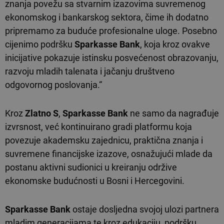
znanja povežu sa stvarnim izazovima suvremenog
ekonomskog i bankarskog sektora, čime ih dodatno
pripremamo za buduće profesionalne uloge. Posebno
cijenimo podršku
Sparkasse Bank
, koja kroz ovakve
inicijative pokazuje istinsku posvećenost obrazovanju,
razvoju mladih talenata i jačanju društveno
odgovornog poslovanja.“
Kroz
Zlatno S
,
Sparkasse Bank
ne samo da nagrađuje
izvrsnost, već kontinuirano gradi platformu koja
povezuje akademsku zajednicu, praktična znanja i
suvremene financijske izazove, osnažujući mlade da
postanu aktivni sudionici u kreiranju održive
ekonomske budućnosti u Bosni i Hercegovini.
Sparkasse Bank
ostaje dosljedna svojoj ulozi partnera
mladim generacijama te kroz edukaciju, podršku