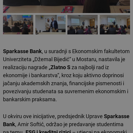
Sparkasse Bank
, u suradnji s Ekonomskim fakultetom
Univerziteta „Džemal Bijedić“ u Mostaru, nastavila je
realizaciju nagrade „
Zlatno S
za najbolji rad iz
ekonomije i bankarstva“, kroz koju aktivno doprinosi
jačanju akademskih znanja, financijske pismenosti i
povezivanju studenata sa suvremenim ekonomskim i
bankarskim praksama.
U okviru ove inicijative, predsjednik Uprave
Sparkasse
Bank
, Amir Softić, održao je predavanje studentima
na temu „
ESG i kreditni rizici
– utjecaj na ekonomski