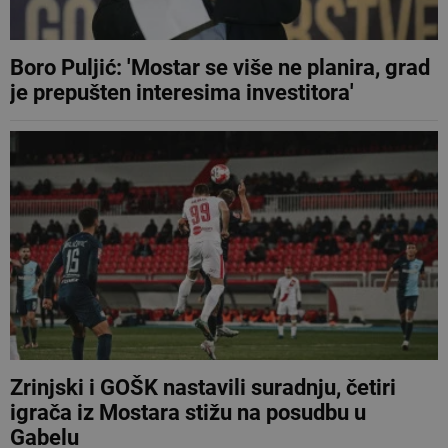
Boro Puljić: 'Mostar se više ne planira, grad
je prepušten interesima investitora'
Zrinjski i GOŠK nastavili suradnju, četiri
igrača iz Mostara stižu na posudbu u
Gabelu