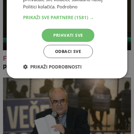
Politici kolačića.
Podrobno
PRIKAŽI SVE PARTNERE
(1581) →
PRIHVATI SVE
ODBACI SVE
FOTO
Šarolikost običaja i plesa
predstavljeno bjelopoljskoj publici
PRIKAŽI PODROBNOSTI