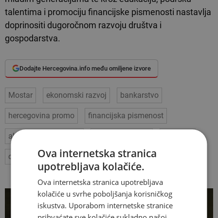
talentima i promociju financijske pismenosti nastavlja
doprinositi dugoročnom razvoju društva i
gospodarstva.
Dodajte Hercegovina.info među omiljene izvore
Mostar
ekonomski razvoj
bankarstvo
hercegovina promo
financijska pismenost
akademska suradnja
Sparkasse Bank
Zlatno S
Ova internetska stranica
održivo poslovanje
upotrebljava kolačiće.
VEZANI ČLANCI
Ova internetska stranica upotrebljava
kolačiće u svrhe poboljšanja korisničkog
iskustva. Uporabom internetske stranice
prihvaćate sve kolačiće sukladno našoj