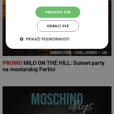
PRIHVATI SVE
ODBACI SVE
PRIKAŽI PODROBNOSTI
PROMO
MILO ON THE HILL: Sunset party
na mostarskoj Fortici
NAJNOVIJE