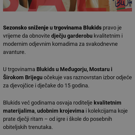
Sezonsko sniženje
u
trgovinama Blukids
pravo je
vrijeme da obnovite
dječju garderobu
kvalitetnim i
modernim odjevnim komadima za svakodnevne
avanture.
U trgovinama
Blukids u Međugorju, Mostaru i
Širokom Brijegu
očekuje vas raznovrstan izbor odjeće
za djevojčice i dječake do 15 godina.
Blukids već godinama osvaja roditelje
kvalitetnim
materijalima
,
udobnim krojevima
i kolekcijama koje
prate dječji ritam – od igre i škole do posebnih
obiteljskih trenutaka.