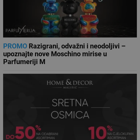
PROMO
Razigrani, odvažni i neodoljivi –
upoznajte nove Moschino mirise u
Parfumeriji M