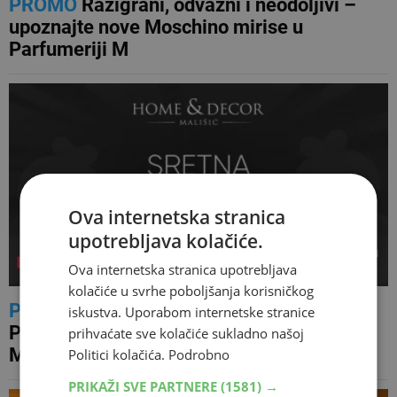
PROMO
Razigrani, odvažni i neodoljivi –
upoznajte nove Moschino mirise u
Parfumeriji M
Ova internetska stranica
upotrebljava kolačiće.
Ova internetska stranica upotrebljava
kolačiće u svrhe poboljšanja korisničkog
PROMO
DAN ODLIČNIH AKCIJSKIH
iskustva. Uporabom internetske stranice
POPUSTA – Sretna Osmica u trgovinama
prihvaćate sve kolačiće sukladno našoj
Mališić Home&amp;Decor
Politici kolačića.
Podrobno
PRIKAŽI SVE PARTNERE
(1581) →