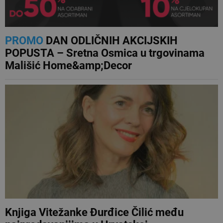
PROMO
DAN ODLIČNIH AKCIJSKIH
POPUSTA – Sretna Osmica u trgovinama
Mališić Home&amp;Decor
Knjiga Vitežanke Đurđice Čilić među