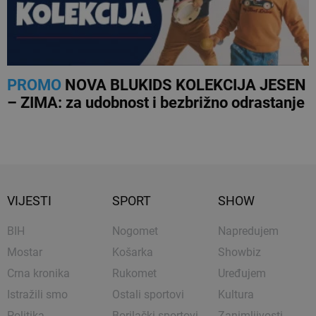
PROMO
NOVA BLUKIDS KOLEKCIJA JESEN
– ZIMA: za udobnost i bezbrižno odrastanje
VIJESTI
SPORT
SHOW
BIH
Nogomet
Napredujem
Mostar
Košarka
Showbiz
Crna kronika
Rukomet
Uređujem
Istražili smo
Ostali sportovi
Kultura
Politika
Borilački sportovi
Zanimljivosti