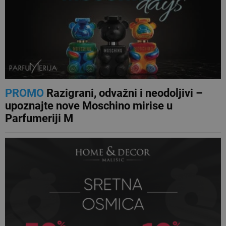
PROMO
Razigrani, odvažni i neodoljivi –
upoznajte nove Moschino mirise u
Parfumeriji M