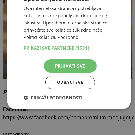
Ova internetska stranica upotrebljava
kolačiće u svrhe poboljšanja korisničkog
iskustva. Uporabom internetske stranice
prihvaćate sve kolačiće sukladno našoj
Politici kolačića.
Podrobno
PRIKAŽI SVE PARTNERE
(1581) →
PRIHVATI SVE
ODBACI SVE
Pratite nas i na društvenim mrežama:
PRIKAŽI PODROBNOSTI
Facebook:
https://www.facebook.com/homepremium.medjugorje
Instagram
: