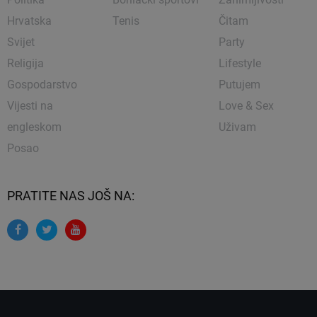
Hrvatska
Tenis
Čitam
Svijet
Party
Religija
Lifestyle
Gospodarstvo
Putujem
Vijesti na
Love & Sex
engleskom
Uživam
Posao
PRATITE NAS JOŠ NA: