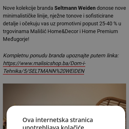
Nove kolekcije branda
Seltmann Weiden
donose nove
minimalističke linije, nježne tonove i sofisticirane
detalje i očekuju vas uz promotivni popust 25-40 % u
trgovinama Mališić Home&Decor i Home Premium
Međugorje!
Kompletnu ponudu branda upoznajte putem linka:
https://www.malisicshop.ba/Dom-i-
Tehnika/5/SELTMANN%20WEIDEN
Ova internetska stranica
upotrebljava kolačiće.