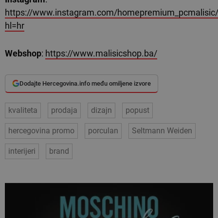
https://www.instagram.com/homepremium_pcmalisic
hl=hr
Webshop
:
https://www.malisicshop.ba/
Dodajte Hercegovina.info među omiljene izvore
kvaliteta
prodaja
dizajn
popust
hercegovina promo
porculan
Seltmann Weiden
interijeri
brand
VEZANI ČLANCI