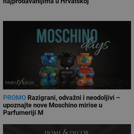
najprodavanijima u Hrvatskoj
NAJNOVIJE
PROMO
Razigrani, odvažni i neodoljivi –
upoznajte nove Moschino mirise u
Parfumeriji M