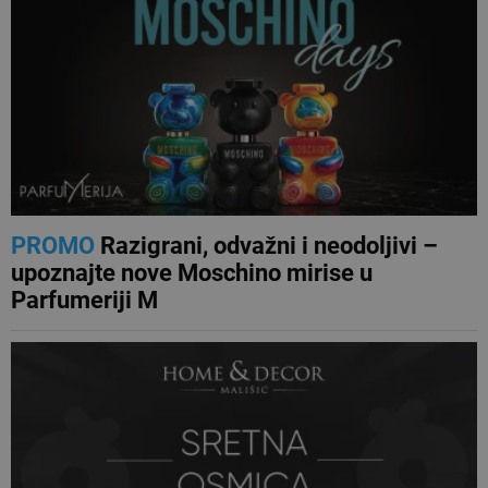
PROMO
Razigrani, odvažni i neodoljivi –
upoznajte nove Moschino mirise u
Parfumeriji M