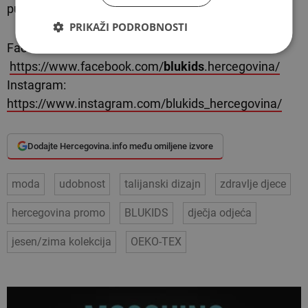
putem našeg
webshopa
:
www.modaitaliana.ba
PRIKAŽI PODROBNOSTI
Facebook:
https://www.facebook.com/
blukids
.hercegovina/
Instagram:
https://www.instagram.com/blukids_hercegovina/
Dodajte Hercegovina.info među omiljene izvore
moda
udobnost
talijanski dizajn
zdravlje djece
hercegovina promo
BLUKIDS
dječja odjeća
jesen/zima kolekcija
OEKO-TEX
VEZANI ČLANCI