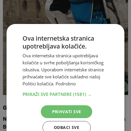
Ova internetska stranica
upotrebljava kolačiće.
Ova internetska stranica upotrebljava
kolačiće u svrhe poboljšanja korisničkog
iskustva. Uporabom internetske stranice
prihvaćate sve kolačiće sukladno našoj
Politici kolačića.
Podrobno
PRIKAŽI SVE PARTNERE
(1581) →
Gdje pronaći
Blukids
?
PRIHVATI SVE
Nova kolekcija
jesen/zima dostupna je u trgovinama
Blukids
Međugorje,
Mostar
i Široki Brijeg kao i online
ODBACI SVE