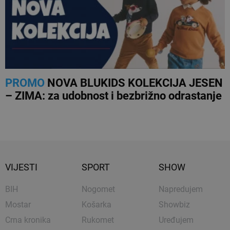
PROMO
NOVA BLUKIDS KOLEKCIJA JESEN
– ZIMA: za udobnost i bezbrižno odrastanje
VIJESTI
SPORT
SHOW
BIH
Nogomet
Napredujem
Mostar
Košarka
Showbiz
Crna kronika
Rukomet
Uređujem