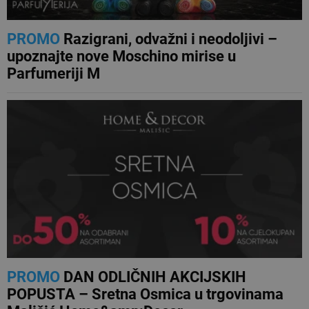
PROMO
Razigrani, odvažni i neodoljivi –
upoznajte nove Moschino mirise u
Parfumeriji M
PROMO
DAN ODLIČNIH AKCIJSKIH
POPUSTA – Sretna Osmica u trgovinama