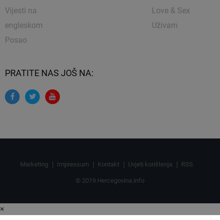
Vijesti na
Love & Sex
engleskom
Uživam
Posao
PRATITE NAS JOŠ NA:
Marketing
Impressum
Kontakt
Uvjeti korištenja
RSS
© 2019 Hercegovina.info
×