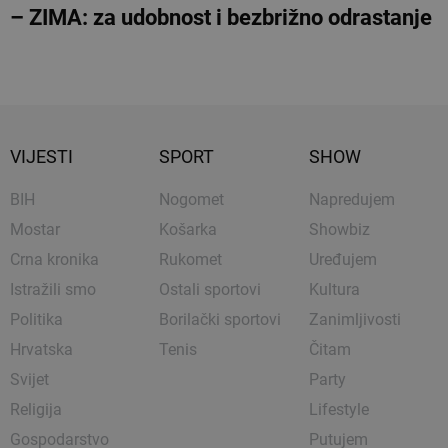
– ZIMA: za udobnost i bezbrižno odrastanje
VIJESTI
SPORT
SHOW
BIH
Nogomet
Napredujem
Mostar
Košarka
Showbiz
Crna kronika
Rukomet
Uređujem
Istražili smo
Ostali sportovi
Kultura
Politika
Borilački sportovi
Zanimljivosti
Hrvatska
Tenis
Čitam
Svijet
Party
Religija
Lifestyle
Gospodarstvo
Putujem