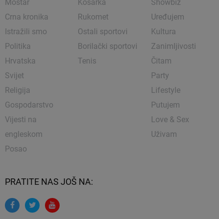
Mostar
Košarka
Showbiz
Crna kronika
Rukomet
Uređujem
Istražili smo
Ostali sportovi
Kultura
Politika
Borilački sportovi
Zanimljivosti
Hrvatska
Tenis
Čitam
Svijet
Party
Religija
Lifestyle
Gospodarstvo
Putujem
Vijesti na
Love & Sex
engleskom
Uživam
Posao
PRATITE NAS JOŠ NA: