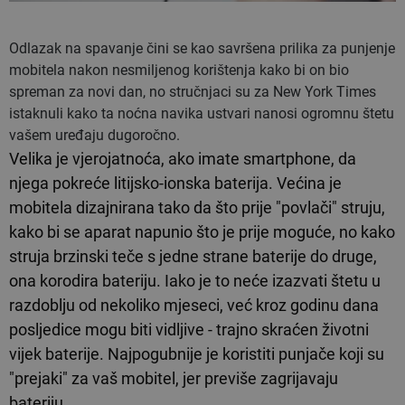
Odlazak na spavanje čini se kao savršena prilika za punjenje
mobitela nakon nesmiljenog korištenja kako bi on bio
spreman za novi dan, no stručnjaci su za New York Times
istaknuli kako ta noćna navika ustvari nanosi ogromnu štetu
vašem uređaju dugoročno.
Velika je vjerojatnoća, ako imate smartphone, da
njega pokreće litijsko-ionska baterija. Većina je
mobitela dizajnirana tako da što prije "povlači" struju,
kako bi se aparat napunio što je prije moguće, no kako
struja brzinski teče s jedne strane baterije do druge,
ona korodira bateriju. Iako je to neće izazvati štetu u
razdoblju od nekoliko mjeseci, već kroz godinu dana
posljedice mogu biti vidljive - trajno skraćen životni
vijek baterije. Najpogubnije je koristiti punjače koji su
"prejaki" za vaš mobitel, jer previše zagrijavaju
bateriju.