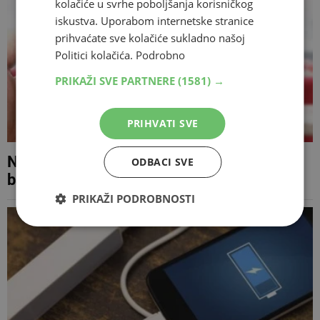
kolačiće u svrhe poboljšanja korisničkog
iskustva. Uporabom internetske stranice
prihvaćate sve kolačiće sukladno našoj
Politici kolačića.
Podrobno
PRIKAŽI SVE PARTNERE
(1581) →
PRIHVATI SVE
Nemojte puniti mobitel preko noći, tako će
ODBACI SVE
baterija trajati duže: Evo još trikova!
PRIKAŽI PODROBNOSTI