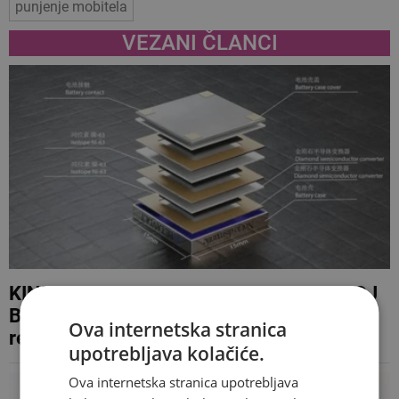
punjenje mobitela
VEZANI ČLANCI
KINEZI TVRDE DA RADE NA NUKLEARNOJ
BATERIJI Ako ova tehnologija postane
Ova internetska stranica
realnost, zaboravite punjenje mobitela
upotrebljava kolačiće.
Ova internetska stranica upotrebljava