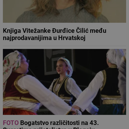
Knjiga Vitežanke Đurđice Čilić među
najprodavanijima u Hrvatskoj
FOTO
Bogatstvo različitosti na 43.