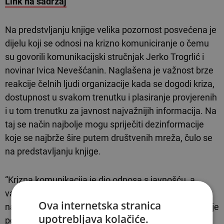
Link na sadržaj
Na predstvljanju knjige velika pozornost posvećena je
dijelu koji se odnosi na krizno komuniciranje o čemu
su govorili komunikacijski stručnjak Jerko Trogrlić i
novinar Ivica Nevešćanin. Naglašena je važnost brze
reakcije čelnih ljudi organizacije kada se dogodi kriza,
dostupnost u svakom trenutku i plasiranje provjerenih
i u tom trenutku za javnost najvažnijih informacija. Na
taj se način najbolje mogu spriječiti dezinformacije
koje se najbrže šire putem društvenih mreža, čulo se
na predstavljanju knjige.
“Krizna komunikacija je dio odnosa s javnošću, a
važnost djelovanja službenika za odnose s javnošću
Ova internetska stranica
najviše dolazi do izražaja u kriznoj situaciji. Dugačak je
upotrebljava kolačiće.
popis kriznih situacija koje mogu pogoditi jedinicu