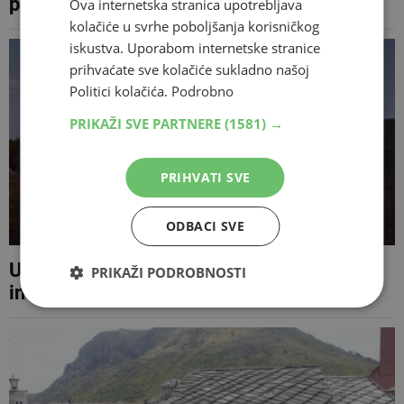
pet osoba iz Mostara, dvojica uhićena
Ova internetska stranica upotrebljava
kolačiće u svrhe poboljšanja korisničkog
iskustva. Uporabom internetske stranice
prihvaćate sve kolačiće sukladno našoj
Politici kolačića.
Podrobno
PRIKAŽI SVE PARTNERE
(1581) →
PRIHVATI SVE
ODBACI SVE
U Mostaru gorio automobil, kod Neuma
PRIKAŽI PODROBNOSTI
intervenirali Air Tractori