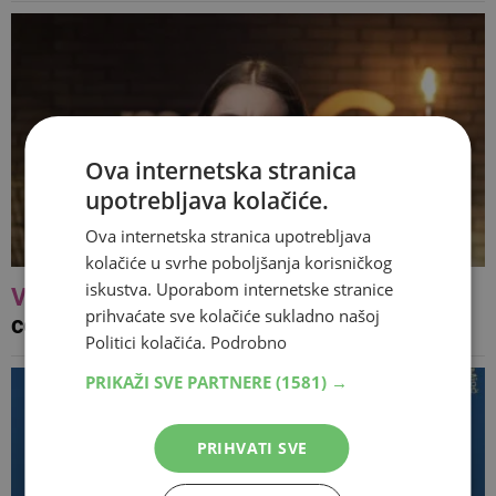
Ova internetska stranica
upotrebljava kolačiće.
Ova internetska stranica upotrebljava
kolačiće u svrhe poboljšanja korisničkog
iskustva. Uporabom internetske stranice
VIDEO
Mostarka Patricija Vučić objavila
prihvaćate sve kolačiće sukladno našoj
cover hit pjesme fra Marina Karačića
Politici kolačića.
Podrobno
PRIKAŽI SVE PARTNERE
(1581) →
PRIHVATI SVE