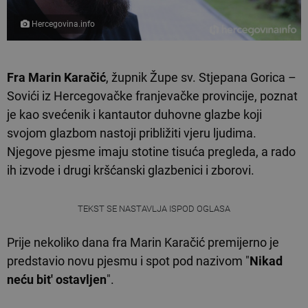
Hercegovina.info
Fra Marin Karačić
, župnik Župe sv. Stjepana Gorica –
Sovići iz Hercegovačke franjevačke provincije, poznat
je kao svećenik i kantautor duhovne glazbe koji
svojom glazbom nastoji približiti vjeru ljudima.
Njegove pjesme imaju stotine tisuća pregleda, a rado
ih izvode i drugi kršćanski glazbenici i zborovi.
TEKST SE NASTAVLJA ISPOD OGLASA
Prije nekoliko dana fra Marin Karačić premijerno je
predstavio novu pjesmu i spot pod nazivom "
Nikad
neću bit' ostavljen
".