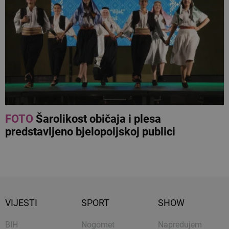
FOTO
Šarolikost običaja i plesa
predstavljeno bjelopoljskoj publici
VIJESTI
SPORT
SHOW
BIH
Nogomet
Napredujem