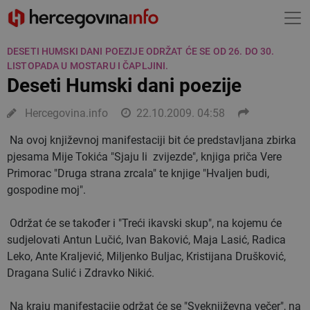
DESETI HUMSKI DANI POEZIJE ODRŽAT ĆE SE OD 26. DO 30.
LISTOPADA U MOSTARU I ČAPLJINI.
Deseti Humski dani poezije
Hercegovina.info
22.10.2009. 04:58
Na ovoj književnoj manifestaciji bit će predstavljana zbirka
pjesama Mije Tokića "Sjaju li zvijezde", knjiga priča Vere
Primorac "Druga strana zrcala" te knjige "Hvaljen budi,
gospodine moj".
Održat će se također i "Treći ikavski skup", na kojemu će
sudjelovati Antun Lučić, Ivan Baković, Maja Lasić, Radica
Leko, Ante Kraljević, Miljenko Buljac, Kristijana Drušković,
Dragana Sulić i Zdravko Nikić.
Na kraju manifestacije održat će se "Sveknjiževna večer", na