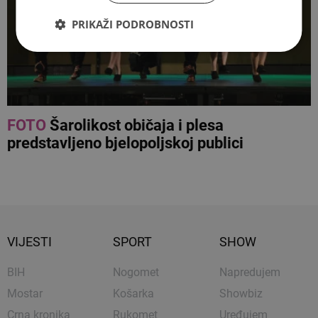
PRIKAŽI PODROBNOSTI
FOTO
Šarolikost običaja i plesa
predstavljeno bjelopoljskoj publici
VIJESTI
SPORT
SHOW
BIH
Nogomet
Napredujem
Mostar
Košarka
Showbiz
Crna kronika
Rukomet
Uređujem