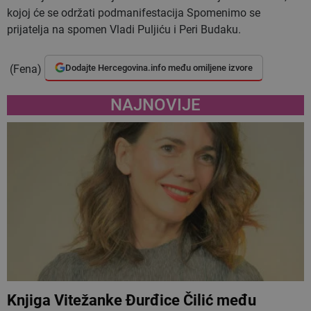
kojoj će se održati podmanifestacija Spomenimo se
prijatelja na spomen Vladi Puljiću i Peri Budaku.
(Fena)
Dodajte Hercegovina.info među omiljene izvore
NAJNOVIJE
Knjiga Vitežanke Đurđice Čilić među