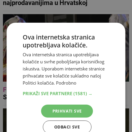
najprodavanijima u Hrvatskoj
Ova internetska stranica
upotrebljava kolačiće.
Ova internetska stranica upotrebljava
kolačiće u svrhe poboljšanja korisničkog
iskustva. Uporabom internetske stranice
prihvaćate sve kolačiće sukladno našoj
Politici kolačića.
Podrobno
FOTO
Bogatstvo različitosti na 43.
PRIKAŽI SVE PARTNERE
(1581) →
Susretima prijateljstva u Blagaju
PRIHVATI SVE
ODBACI SVE