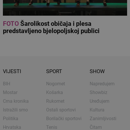
FOTO
Šarolikost običaja i plesa
predstavljeno bjelopoljskoj publici
VIJESTI
SPORT
SHOW
BIH
Nogomet
Napredujem
Mostar
Košarka
Showbiz
Crna kronika
Rukomet
Uređujem
Istražili smo
Ostali sportovi
Kultura
Politika
Borilački sportovi
Zanimljivosti
Hrvatska
Tenis
Čitam