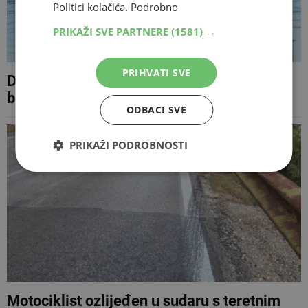
Politici kolačića.
Podrobno
PRIKAŽI SVE PARTNERE
(1581) →
PRIHVATI SVE
Dijelovi Mostara, Čitluka i Konjica danas
bez struje
ODBACI SVE
PRIKAŽI PODROBNOSTI
Motociklist ozlijeđen u sudaru s teretnim