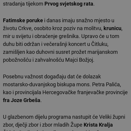
stradanja tijekom
Prvog svjetskog rata
.
Fatimske poruke
i danas imaju snažno mjesto u
životu Crkve, osobito kroz poziv na molitvu,
krunicu
,
mir u svijetu i obraćenje grešnika. Upravo će u tom
duhu biti održan i večerašnji koncert u Čitluku,
zamišljen kao duhovni susret prožet marijanskom
pobožnošću i zahvalnošću Majci Božjoj.
Posebnu važnost događaju dat će dolazak
mostarsko-duvanjskog biskupa mons. Petra Palića,
kao i provincijala Hercegovačke franjevačke provincije
fra Joze Grbeša
.
U glazbenom dijelu programa nastupit će Veliki župni
zbor, dječji zbor i zbor mladih Župe
Krista Kralja