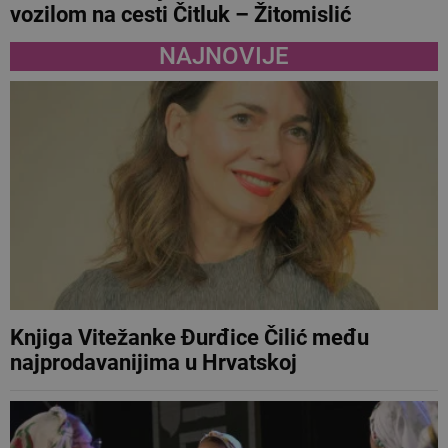
vozilom na cesti Čitluk – Žitomislić
NAJNOVIJE
Knjiga Vitežanke Đurđice Čilić među
najprodavanijima u Hrvatskoj