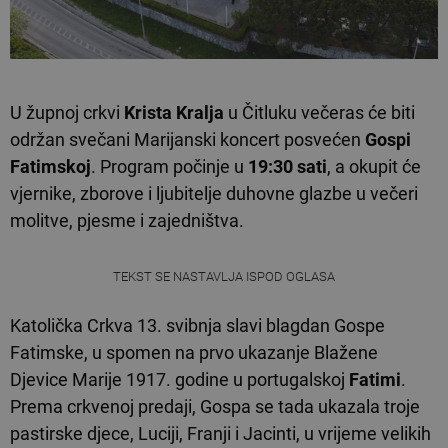
U župnoj crkvi
Krista Kralja
u Čitluku večeras će biti
održan svečani Marijanski koncert posvećen
Gospi
Fatimskoj
. Program počinje u
19:30 sati
, a okupit će
vjernike, zborove i ljubitelje duhovne glazbe u večeri
molitve, pjesme i zajedništva.
TEKST SE NASTAVLJA ISPOD OGLASA
Katolička Crkva 13. svibnja slavi blagdan Gospe
Fatimske, u spomen na prvo ukazanje Blažene
Djevice Marije 1917. godine u portugalskoj
Fatimi
.
Prema crkvenoj predaji, Gospa se tada ukazala troje
pastirske djece, Luciji, Franji i Jacinti, u vrijeme velikih