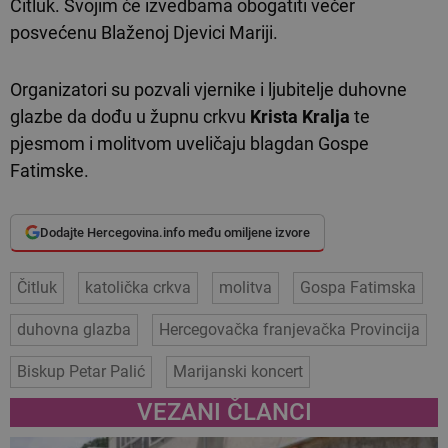
Čitluk. Svojim će izvedbama obogatiti večer
posvećenu Blaženoj Djevici Mariji.
Organizatori su pozvali vjernike i ljubitelje duhovne
glazbe da dođu u župnu crkvu
Krista Kralja
te
pjesmom i molitvom uveličaju blagdan Gospe
Fatimske.
Dodajte Hercegovina.info među omiljene izvore
Čitluk
katolička crkva
molitva
Gospa Fatimska
duhovna glazba
Hercegovačka franjevačka Provincija
Biskup Petar Palić
Marijanski koncert
VEZANI ČLANCI