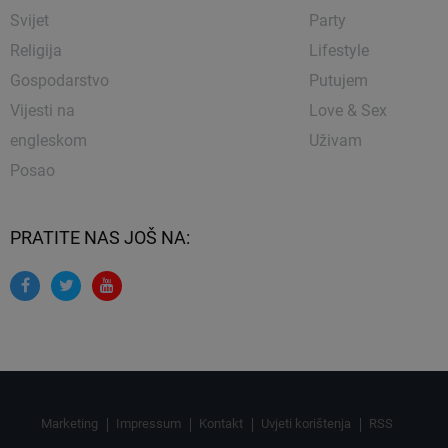
Svijet
Party
Religija
Lifestyle
Gospodarstvo
Putujem
Vijesti na
Love & Sex
engleskom
Uživam
Posao
PRATITE NAS JOŠ NA:
Marketing
Impressum
Kontakt
Uvjeti korištenja
RSS