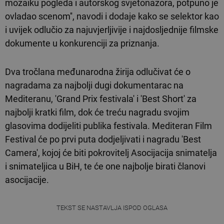
mozaiku pogleda i autorskog svjetonazora, potpuno je
ovladao scenom'', navodi i dodaje kako se selektor kao
i uvijek odlučio za najuvjerljivije i najdosljednije filmske
dokumente u konkurenciji za priznanja.
Dva tročlana međunarodna žirija odlučivat će o
nagradama za najbolji dugi dokumentarac na
Mediteranu, 'Grand Prix festivala' i 'Best Short' za
najbolji kratki film, dok će treću nagradu svojim
glasovima dodijeliti publika festivala. Mediteran Film
Festival će po prvi puta dodjeljivati i nagradu 'Best
Camera', kojoj će biti pokrovitelj Asocijacija snimatelja
i snimateljica u BiH, te će one najbolje birati članovi
asocijacije.
TEKST SE NASTAVLJA ISPOD OGLASA