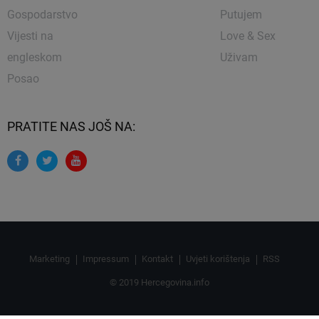
Gospodarstvo
Putujem
Vijesti na
Love & Sex
engleskom
Uživam
Posao
PRATITE NAS JOŠ NA:
Marketing
Impressum
Kontakt
Uvjeti korištenja
RSS
© 2019 Hercegovina.info