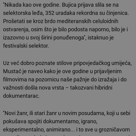
''Nikada kao ove godine. Bujica prijava slila se na
selektorska leđa, 352 uradaka rekordna su činjenica.
Prošetati se kroz brdo mediteranskih celuloidnih
ostvarenja, osim što je bilo podosta naporno, bilo je i
izazovno u svoj širini ponuđenoga'', istaknuo je
festivalski selektor.
Uz već dobro poznate stilove pripovjedačkog umijeća,
Mustać je naveo kako je ove godine u prijavljenim
filmovima na pozornicu naše pažnje do izražaja i do
važnosti došla nova vrsta – takozvani hibridni
dokumentarac.
''Novi žanr, ili stari žanr u novim posudama, koji u sebi
pokušava spojiti dokumentarno, igrano,
eksperimentalno, animirano... i to sve u grozničavom