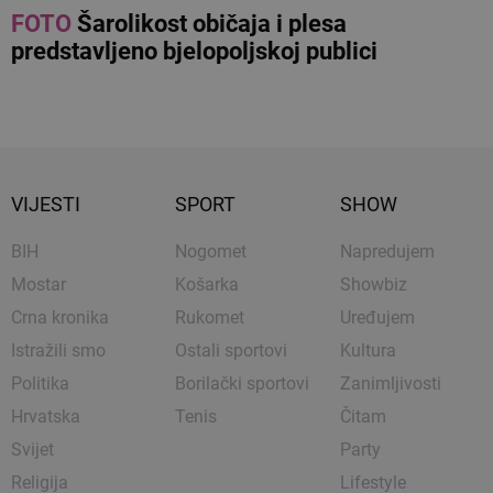
FOTO
Šarolikost običaja i plesa
predstavljeno bjelopoljskoj publici
VIJESTI
SPORT
SHOW
BIH
Nogomet
Napredujem
Mostar
Košarka
Showbiz
Crna kronika
Rukomet
Uređujem
Istražili smo
Ostali sportovi
Kultura
Politika
Borilački sportovi
Zanimljivosti
Hrvatska
Tenis
Čitam
Svijet
Party
Religija
Lifestyle