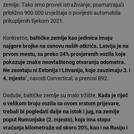
zemlje. Tako smo proveli istraživanje, posmatrajući
približno 900.000 izvještaja o povijesti automobila
prikupljenih tijekom 2021.
Konkretno,
baltičke zemlje kao jedinica imaju
najgore brojke na osnovu naših otkrića. Latvija je na
prvom mestu, sa preko 24% provjerenih vozila koje
pokazuje znake neovlaštenog otvaranja odometra.
Ne zaostaju ni Estonija i Litvanija, koje zauzimaju 3. i
4. mjesto
", navodi Carvertical, a prenosi B92.
Doduše, baltičke zemlje su malo tržište.
Kada je riječ
o velikom broju vozila sa ovom vrstom prijevare,
trebali bi pogledati dalje na istok i jug, na zemlje
poput Rumunjske (2. mjesto), koja ima stopu
vraćanja kilometraže od skoro 20%, kao i na Rusiju i