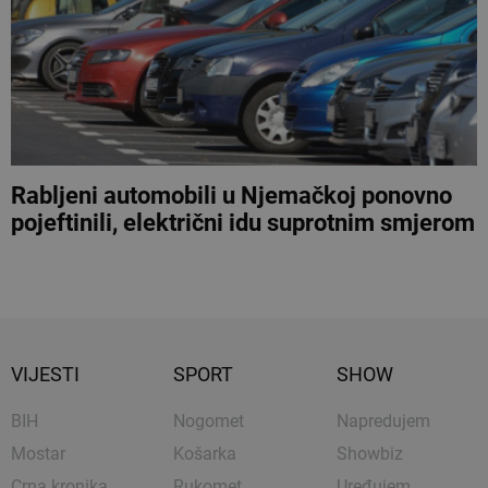
Rabljeni automobili u Njemačkoj ponovno
pojeftinili, električni idu suprotnim smjerom
VIJESTI
SPORT
SHOW
BIH
Nogomet
Napredujem
Mostar
Košarka
Showbiz
Crna kronika
Rukomet
Uređujem