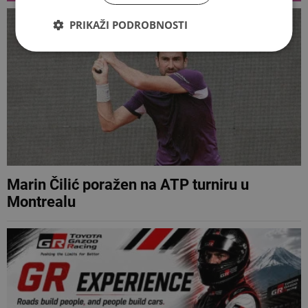
PRIKAŽI PODROBNOSTI
Marin Čilić poražen na ATP turniru u
Montrealu