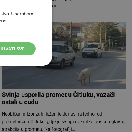
lokalitetu Kameni vinogradi…
skustva. Uporabom
bno
IHVATI SVE
Svinja usporila promet u Čitluku, vozači
ostali u čudu
Neobičan prizor zabilježen je danas na jednoj od
prometnica u Čitluku, gdje je svinja nakratko postala glavna
atrakcija u prometu. Na fotografiji…