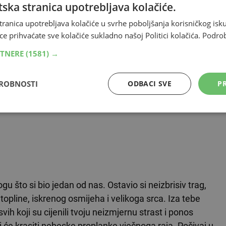
ska stranica upotrebljava kolačiće.
VLJA ISPOD OGLASA
tranica upotrebljava kolačiće u svrhe poboljšanja korisničkog i
izbrisiv trag kroz medijsku promociju svoje zajednice.
ce prihvaćate sve kolačiće sukladno našoj Politici kolačića.
Podro
no je bio predan svome poslu. Njegova ljubav prema
RTNERE
(1581) →
ju njegovoga djelovanja. Iz ljubavi prema rodnom kraju i
 Brotnjo.info koji je, zahvaljujući upravo njemu,
DROBNOSTI
ODBACI SVE
PR
udskih pothvata vrijednih spomena i pregršt uspomena
o
.
gu što si bio jedan od nas. Ostavio si neizbrisiv trag,
 topline, iskrenog osmijeha i velikoga srca. Iza tebe
vih koji su cijenili tvoju neizmjernu strast i ponos
i će krasiti nebeske proplanke vječnoga raja. Počivaj u