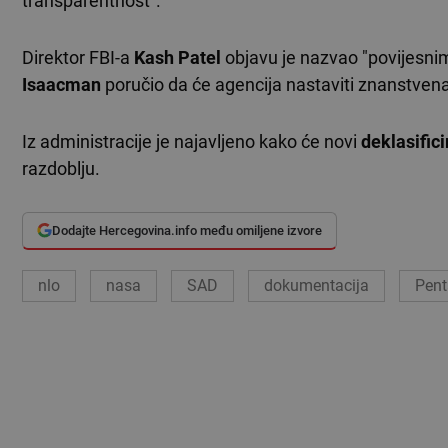
transparentnost".
Direktor FBI-a
Kash Patel
objavu je nazvao "povijesni
Isaacman
poručio da će agencija nastaviti znanstven
Iz administracije je najavljeno kako će novi
deklasifici
razdoblju.
Dodajte Hercegovina.info među omiljene izvore
nlo
nasa
SAD
dokumentacija
Pen