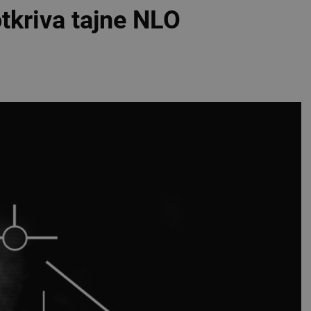
tkriva tajne NLO