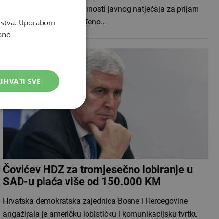
ozbiljna pitanja o regularnosti javnog natječaja za prijam
odgajateljice na neodređeno…
skustva. Uporabom
bno
IHVATI SVE
Čovićev HDZ za tromjesečno lobiranje u
SAD-u plaća više od 150.000 KM
Hrvatska demokratska zajednica Bosne i Hercegovine
angažirala je američku lobističku i komunikacijsku tvrtku