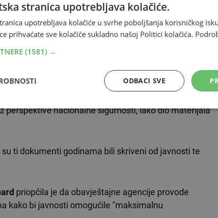
ska stranica upotrebljava kolačiće.
učuju videosnimke, fotografije i službene dokumente, a
tranica upotrebljava kolačiće u svrhe poboljšanja korisničkog i
racija je najavila kako će dodatni materijali biti
ce prihvaćate sve kolačiće sukladno našoj Politici kolačića.
Podro
RTNERE
(1581) →
ovom naredbom o deklasifikaciji zapisa o NLO-ima "u
DROBNOSTI
ODBACI SVE
PR
z perspektive nacionalne sigurnosti, iako dio materijala
su ti dokumenti godinama bili skriveni od javnosti te
bard
priopćila je da obavještajne agencije provode
a kako bi javnosti omogućile "maksimalnu