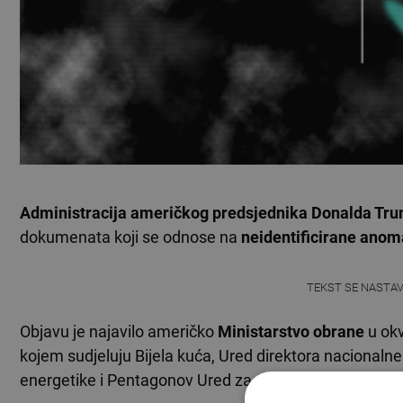
Administracija američkog predsjednika Donalda Tr
dokumenata koji se odnose na
neidentificirane ano
TEKST SE NASTA
Objavu je najavilo američko
Ministarstvo obrane
u ok
kojem sudjeluju Bijela kuća, Ured direktora nacionaln
energetike i Pentagonov Ured za rješavanje anomali