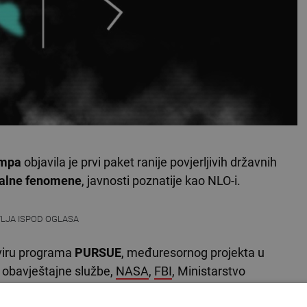
umpa
objavila je prvi paket ranije povjerljivih državnih
malne fenomene
, javnosti poznatije kao NLO-i.
VLJA ISPOD OGLASA
viru programa
PURSUE
, međuresornog projekta u
e obavještajne službe,
NASA
,
FBI
, Ministarstvo
ja u svim domenama.