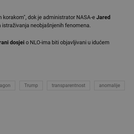
m korakom", dok je administrator NASA-e
Jared
a istraživanja neobjašnjenih fenomena.
rani dosjei
o NLO-ima biti objavljivani u idućem
tagon
Trump
transparentnost
anomalije