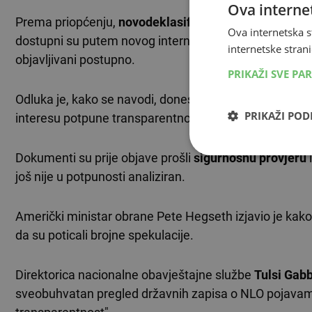
Ova internet
Prema priopćenju,
novodeklasificirani materijali
uklj
Ova internetska s
dostupni su putem novog internetskog portala. Administ
internetske strani
objavljivani postupno.
PRIKAŽI SVE PA
Odluka je, kako se navodi, donesena u skladu s Trump
PRIKAŽI PO
interesu potpune transparentnosti".
Dokumenti su prije objave prošli
sigurnosnu provjeru
i
još nije u potpunosti analiziran.
Američki ministar obrane Pete Hegseth izjavio je kako 
da su poticali brojne spekulacije.
Direktorica nacionalne obavještajne službe
Tulsi Gab
sveobuhvatan pregled državnih zapisa o NLO pojavam