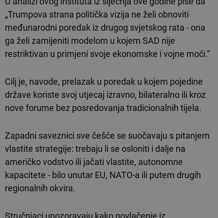
U analizi ovog instituta iz siječnja ove godine piše da
„Trumpova strana politička vizija ne želi obnoviti
međunarodni poredak iz drugog svjetskog rata - ona
ga želi zamijeniti modelom u kojem SAD nije
restriktivan u primjeni svoje ekonomske i vojne moći.“
Cilj je, navode, prelazak u poredak u kojem pojedine
države koriste svoj utjecaj izravno, bilateralno ili kroz
nove forume bez posredovanja tradicionalnih tijela.
Zapadni saveznici sve češće se suočavaju s pitanjem
vlastite strategije: trebaju li se osloniti i dalje na
američko vodstvo ili jačati vlastite, autonomne
kapacitete - bilo unutar EU, NATO-a ili putem drugih
regionalnih okvira.
Stručnjaci upozoravaju kako povlačenje iz