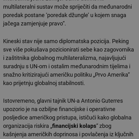
multilateralni sustav može spriječiti da međunarodni
poredak postane ‘poredak džungle’ u kojem snaga
jačega zamjenjuje pravo“.
Kineski stav nije samo diplomatska pozicija. Peking
sve više pokušava pozicionirati sebe kao zagovornika
i zaštitnika globalnog multilateralizma, najavljujući
suradnju s UN-om i ostalim međunarodnim tijelima i
snažno kritizirajući američku politiku „Prvo Amerika“
kao prijetnju globalnoj stabilnosti.
Istovremeno, glavni tajnik UN-a Antonio Guterres
upozorio je na ozbiljne financijske i operativne
posljedice američkog pristupa, ističući kako globalna
organizacija riskira „
financijski kolaps
“ zbog
kašnjenja američkih doprinosa i povlačenja iz ključnih