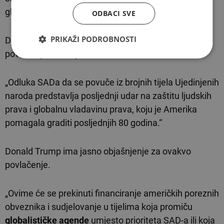
globalni mehanizmi zaštite i suradnje.
ODBACI SVE
PRIKAŽI PODROBNOSTI
Direktor HRW Louis Charbonneau kaže kako se
povlačenje već osjeti.
„Odluka SADa da se povuče iz brojnih tijela Ujedinjenih
naroda predstavlja posljednji udar na zaštitu ljudskih
prava i globalnu vladavinu prava, koju je Amerika
pomagala graditi posljednjih 80 godina.“
Donald Trump ima jasno objašnjenje za ovakvo
povlačenje.
„Ovime će se prekinuti financiranje američkih poreznih
obveznika i sudjelovanje u tijelima koja promiču
globalističke agende
umjesto prioriteta SAD-a ili koja