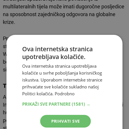
multilateralnih tijela može imati dugoročne posljedice
na sposobnost zajedničkog odgovora na globalne
krize.
Prema komentaru Allison Lombardo iz Centra za
strateške i međunarodne studije (CSIS) iz
Ova internetska stranica
Washingtona, ovim povlačenjem najviše su ugroženi
upotrebljava kolačiće.
borba protiv klimatskih promjena, zdravstvena
Ova internetska stranica upotrebljava
sigurnost i zapošljavanje u UN-ovim organizacijama.
kolačiće u svrhe poboljšanja korisničkog
iskustva. Uporabom internetske stranice
Trump neće
globalističke agende
prihvaćate sve kolačiće sukladno našoj
Politici kolačića.
Podrobno
Analitičari iz Human Rights Watcha i Amnesty
PRIKAŽI SVE PARTNERE
(1581) →
Internationala kritiziraju poteze kao napad na pravni i
humanitarni poredak, navodeći da se SAD pokušava
povući iz institucija koje su gradile međunarodne
PRIHVATI SVE
standarde ljudskih prava i zaštite, čime se oslabljuju