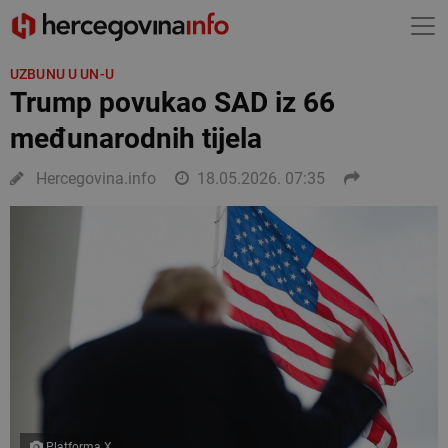
UZBUNU U UN-U
Trump povukao SAD iz 66
međunarodnih tijela
Hercegovina.info
18.05.2026. 07:35
Platforma X