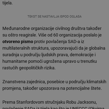
tijela.
TEKST SE NASTAVLJA ISPOD OGLASA
Međunarodne organizacije civilnog društva također
su oštro reagirale. Više od 60 organizacija poslalo je
otvoreno pismo
protiv povlačenja SAD-a iz
multilateralnih struktura, upozoravajući da je globalna
suradnja u području ljudskih prava, demokracije i
humanitarne pomoći ugrožena upravo u trenutku
rastućih geopolitičkih rizika.
Znanstvena zajednica, posebice u području klimatskih
promjena, također upozorava na potencijalne štete.
Prema Stanfordovom stručnjaku Robu Jacksonu,
povlačenje SADa iz tijela kao što je UNFCCC (Okvirna