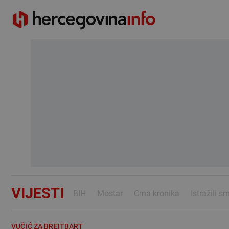
VIJESTI
BIH
Mostar
Crna kronika
Istražili s
VUČIĆ ZA BREITBART