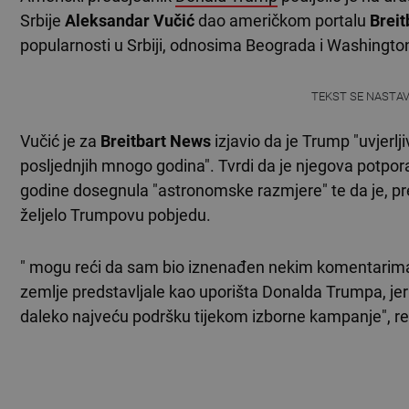
Srbije
Aleksandar Vučić
dao američkom portalu
Brei
popularnosti u Srbiji, odnosima Beograda i Washingto
TEKST SE NASTA
Vučić je za
Breitbart News
izjavio da je Trump "uvjerljiv
posljednjih mnogo godina". Tvrdi da je njegova potpora
godine dosegnula "astronomske razmjere" te da je, pre
željelo Trumpovu pobjedu.
" mogu reći da sam bio iznenađen nekim komentarima
zemlje predstavljale kao uporišta Donalda Trumpa, jer
daleko najveću podršku tijekom izborne kampanje", re