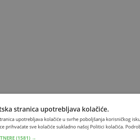
ska stranica upotrebljava kolačiće.
tranica upotrebljava kolačiće u svrhe poboljšanja korisničkog i
ce prihvaćate sve kolačiće sukladno našoj Politici kolačića.
Podro
RTNERE
(1581) →