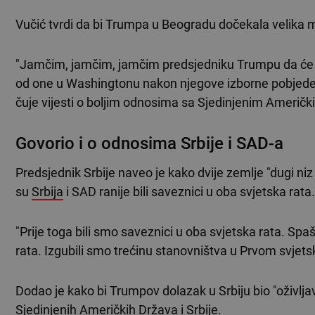
Vučić tvrdi da bi Trumpa u Beogradu dočekala velika m
"Jamčim, jamčim, jamčim predsjedniku Trumpu da će vid
od one u Washingtonu nakon njegove izborne pobjede. N
čuje vijesti o boljim odnosima sa Sjedinjenim Američk
Govorio i o odnosima Srbije i SAD-a
Predsjednik Srbije naveo je kako dvije zemlje "dugi niz
su
Srbija
i SAD ranije bili saveznici u oba svjetska rata.
"Prije toga bili smo saveznici u oba svjetska rata. Sp
rata. Izgubili smo trećinu stanovništva u Prvom svjets
Dodao je kako bi Trumpov dolazak u Srbiju bio "oživlja
Sjedinjenih Američkih Država i Srbije.