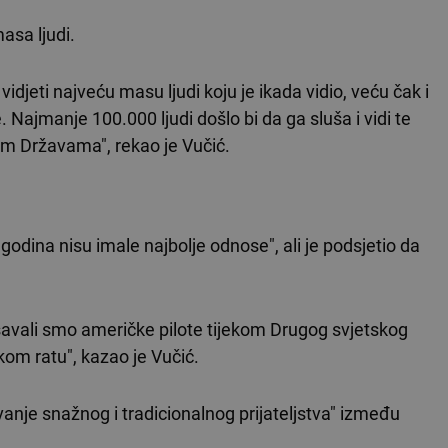
asa ljudi.
jeti najveću masu ljudi koju je ikada vidio, veću čak i
ajmanje 100.000 ljudi došlo bi da ga sluša i vidi te
im Državama", rekao je Vučić.
 godina nisu imale najbolje odnose", ali je podsjetio da
ašavali smo američke pilote tijekom Drugog svjetskog
kom ratu", kazao je Vučić.
vanje snažnog i tradicionalnog prijateljstva" između