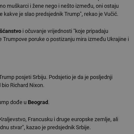
amo muškarci i žene nego i nešto između, oni ostaju
uke kakve je slao predsjednik Trump", rekao je Vučić.
šćanstvo
i očuvanje vrijednosti "koje pripadaju
jene Trumpove poruke o postizanju mira između Ukrajine i
rump posjeti Srbiju. Podsjetio je da je posljednji
d
bio Richard Nixon.
 Trump dođe u
Beograd
.
Kraljevstvo, Francusku i druge europske zemlje, ali
dnu stvar", kazao je predsjednik Srbije.