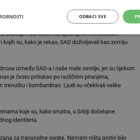
 tvrdi, Trump cijenjen u Srbiji.
DROBNOSTI
ODBACI SVE
PR
je za drukčijim odnosom sa Sjedinjenim Američkim
kojih su, kako je rekao, SAD doživljavali kao zemlju
rstu odnosa između SAD-a i naše male zemlje, jer su tijekom
as je često pritiskao po različitim pitanjima,
 trenutku i bombardirao. Ljudi su očekivali velike
emama koje su, kako smatra, u Srbiji dočekane
odnog identiteta.
vezana za transrodne osobe. Nemam ništa protiv bilo