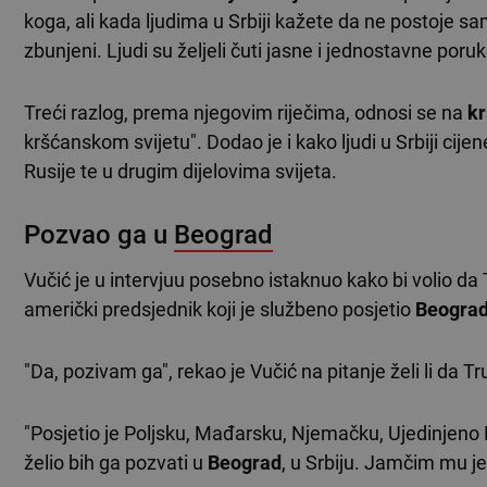
koga, ali kada ljudima u Srbiji kažete da ne postoje s
zbunjeni. Ljudi su željeli čuti jasne i jednostavne por
Treći razlog, prema njegovim riječima, odnosi se na
kr
kršćanskom svijetu". Dodao je i kako ljudi u Srbiji ci
Rusije te u drugim dijelovima svijeta.
Pozvao ga u
Beograd
Vučić je u intervjuu posebno istaknuo kako bi volio da T
američki predsjednik koji je službeno posjetio
Beogra
"Da, pozivam ga", rekao je Vučić na pitanje želi li da
"Posjetio je Poljsku, Mađarsku, Njemačku, Ujedinjeno 
želio bih ga pozvati u
Beograd
, u Srbiju. Jamčim mu je