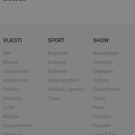
VIJESTI
SPORT
SHOW
BIH
Nogomet
Napredujem
Mostar
Košarka
Showbiz
Crna kronika
Rukomet
Uređujem
Istražili smo
Ostali sportovi
Kultura
Politika
Borilački sportovi
Zanimljivosti
Hrvatska
Tenis
Čitam
Svijet
Party
Religija
Lifestyle
Gospodarstvo
Putujem
Vijesti na
Love & Sex