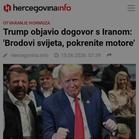
OTVARANJE HORMUZA
Trump objavio dogovor s Iranom:
'Brodovi svijeta, pokrenite motore'
Hercegovina.info
15.06.2026. 07:39