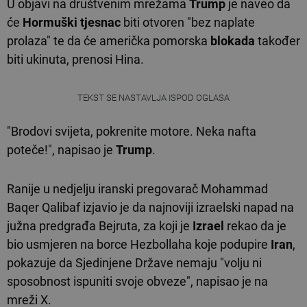
U objavi na društvenim mrežama
Trump
je naveo da
će
Hormuški tjesnac
biti otvoren "bez naplate
prolaza" te da će američka pomorska
blokada
također
biti ukinuta, prenosi Hina.
TEKST SE NASTAVLJA ISPOD OGLASA
"Brodovi svijeta, pokrenite motore. Neka nafta
poteče!", napisao je
Trump
.
Ranije u nedjelju iranski pregovarač Mohammad
Baqer Qalibaf izjavio je da najnoviji izraelski napad na
južna predgrađa Bejruta, za koji je
Izrael
rekao da je
bio usmjeren na borce Hezbollaha koje podupire
Iran
,
pokazuje da Sjedinjene Države nemaju "volju ni
sposobnost ispuniti svoje obveze", napisao je na
mreži X.