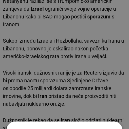
Netanyahu razilazi se s Trumpom oko američkih
zahtjeva da
Izrael
ograniči svoje vojne operacije u
Libanonu kako bi SAD mogao postići
sporazum
s
Iranom.
Sukob između Izraela i Hezbollaha, saveznika Irana u
Libanonu, ponovno je eskalirao nakon početka
američko-izraelskog rata protiv Irana u veljači.
Visoki iranski dužnosnik ranije je za Reuters izjavio da
bi prema nacrtu sporazuma Sjedinjene Države
oslobodile 25 milijardi dolara zamrznute iranske
imovine, dok bi
Iran
pristao da neće proizvoditi niti
nabavljati nuklearno oružje.
Dužnosnik je rekao da se
Iran
složio održati nuklearni
status quo, uključujući neobogaćivanje uranija ili