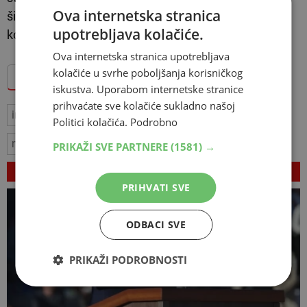
Ova internetska stranica
širenje nuklearnih postrojenja, dok se ne postigne
upotrebljava kolačiće.
konačni dogovor.
Ova internetska stranica upotrebljava
kolačiće u svrhe poboljšanja korisničkog
Dodajte Hercegovina.info među omiljene izvore
iskustva. Uporabom internetske stranice
prihvaćate sve kolačiće sukladno našoj
iran
rat
sporazum
SAD
izrael
libanon
Politici kolačića.
Podrobno
nuklearni program
Trump
PRIKAŽI SVE PARTNERE
(1581) →
VEZANI ČLANCI
PRIHVATI SVE
ODBACI SVE
PRIKAŽI PODROBNOSTI