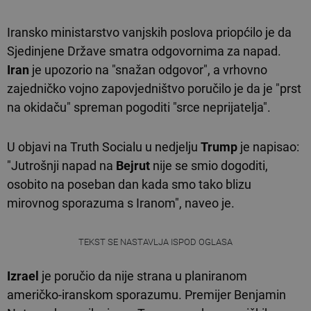
Iransko ministarstvo vanjskih poslova priopćilo je da
Sjedinjene Države smatra odgovornima za napad.
Iran
je upozorio na "snažan odgovor", a vrhovno
zajedničko vojno zapovjedništvo poručilo je da je "prst
na okidaču" spreman pogoditi "srce neprijatelja".
U objavi na Truth Socialu u nedjelju
Trump
je napisao:
"Jutrošnji napad na
Bejrut
nije se smio dogoditi,
osobito na poseban dan kada smo tako blizu
mirovnog sporazuma s Iranom", naveo je.
TEKST SE NASTAVLJA ISPOD OGLASA
Izrael
je poručio da nije strana u planiranom
američko-iranskom sporazumu. Premijer Benjamin