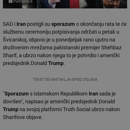
Platforma X
SAD i
Iran
postigli su
sporazum
o okončanju rata te će
službenu ceremoniju potpisivanja održati u petak u
Švicarskoj, objavio je u ponedjeljak rano ujutro na
društvenim mrežama pakistanski premijer Shehbaz
Sharif, a ubrzo nakon njega to je potvrdio i američki
predsjednik Donald
Trump
.
TEKST SE NASTAVLJA ISPOD OGLASA
"
Sporazum
s Islamskom Republikom
Iran
sada je
dovršen", napisao je američki predsjednik Donald
Trump
na svojoj platformi Truth Social ubrzo nakon
Sharifove objave.