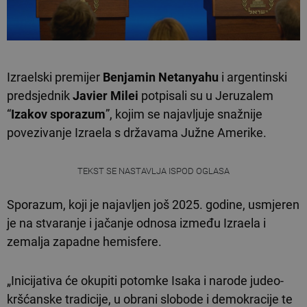
Izraelski premijer
Benjamin Netanyahu
i argentinski
predsjednik
Javier Milei
potpisali su u Jeruzalem
“
Izakov sporazum
”, kojim se najavljuje snažnije
povezivanje Izraela s državama Južne Amerike.
TEKST SE NASTAVLJA ISPOD OGLASA
Sporazum, koji je najavljen još 2025. godine, usmjeren
je na stvaranje i jačanje odnosa između Izraela i
zemalja zapadne hemisfere.
„Inicijativa će okupiti potomke Isaka i narode judeo-
kršćanske tradicije, u obrani slobode i demokracije te