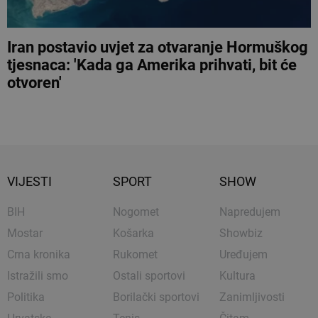
Iran postavio uvjet za otvaranje Hormuškog
tjesnaca: 'Kada ga Amerika prihvati, bit će
otvoren'
VIJESTI
SPORT
SHOW
BIH
Nogomet
Napredujem
Mostar
Košarka
Showbiz
Crna kronika
Rukomet
Uređujem
Istražili smo
Ostali sportovi
Kultura
Politika
Borilački sportovi
Zanimljivosti