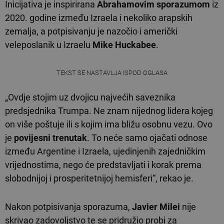
Inicijativa je inspirirana
Abrahamovim sporazumom
iz
2020. godine između Izraela i nekoliko arapskih
zemalja, a potpisivanju je nazočio i američki
veleposlanik u Izraelu
Mike Huckabee
.
TEKST SE NASTAVLJA ISPOD OGLASA
„Ovdje stojim uz dvojicu najvećih saveznika
predsjednika Trumpa. Ne znam nijednog lidera kojeg
on više poštuje ili s kojim ima bližu osobnu vezu. Ovo
je
povijesni trenutak
. To neće samo ojačati odnose
između Argentine i Izraela, ujedinjenih zajedničkim
vrijednostima, nego će predstavljati i korak prema
slobodnijoj i prosperitetnijoj hemisferi“, rekao je.
Nakon potpisivanja sporazuma,
Javier Milei
nije
skrivao zadovoljstvo te se pridružio probi za