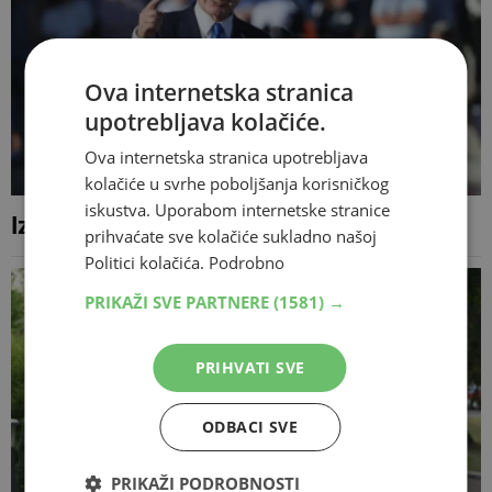
Ova internetska stranica
upotrebljava kolačiće.
Ova internetska stranica upotrebljava
kolačiće u svrhe poboljšanja korisničkog
iskustva. Uporabom internetske stranice
Izrael odbacio Trumpov plan za Gazu
prihvaćate sve kolačiće sukladno našoj
Politici kolačića.
Podrobno
PRIKAŽI SVE PARTNERE
(1581) →
PRIHVATI SVE
ODBACI SVE
PRIKAŽI PODROBNOSTI