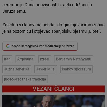
ceremoniju Dana neovisnosti Izraela održanoj u
Jeruzalemu.
Zajedno s članovima benda i drugim pjevačima izašao
je na pozornicu i otpjevao španjolsku pjesmu „Libre“.
Dodajte Hercegovina.info među omiljene izvore
iran
Argentina
izrael
Benjamin Netanyahu
Južna Amerika
Javier Milei
Isakov sporazum
judeo-kršćanska tradicija
VEZANI ČLANCI