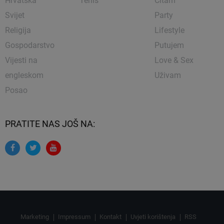
Hrvatska
Tenis
Čitam
Svijet
Party
Religija
Lifestyle
Gospodarstvo
Putujem
Vijesti na
Love & Sex
engleskom
Uživam
Posao
PRATITE NAS JOŠ NA:
Marketing
Impressum
Kontakt
Uvjeti korištenja
RSS