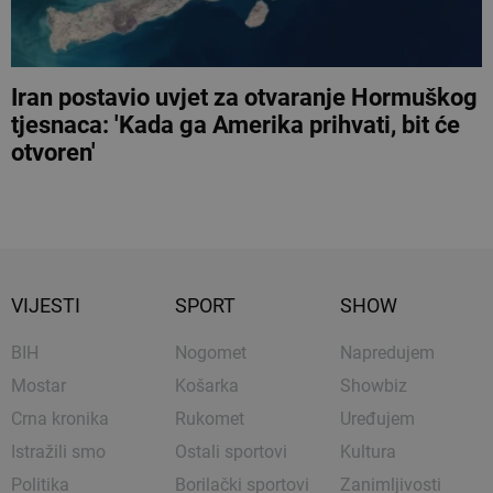
Iran postavio uvjet za otvaranje Hormuškog
tjesnaca: 'Kada ga Amerika prihvati, bit će
otvoren'
VIJESTI
SPORT
SHOW
BIH
Nogomet
Napredujem
Mostar
Košarka
Showbiz
Crna kronika
Rukomet
Uređujem
Istražili smo
Ostali sportovi
Kultura
Politika
Borilački sportovi
Zanimljivosti