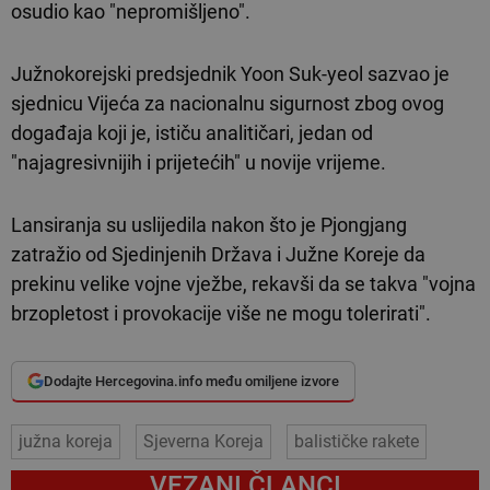
osudio kao "nepromišljeno".
Južnokorejski predsjednik Yoon Suk-yeol sazvao je
sjednicu Vijeća za nacionalnu sigurnost zbog ovog
događaja koji je, ističu analitičari, jedan od
"najagresivnijih i prijetećih" u novije vrijeme.
Lansiranja su uslijedila nakon što je Pjongjang
zatražio od Sjedinjenih Država i Južne Koreje da
prekinu velike vojne vježbe, rekavši da se takva "vojna
brzopletost i provokacije više ne mogu tolerirati".
Dodajte Hercegovina.info među omiljene izvore
južna koreja
Sjeverna Koreja
balističke rakete
VEZANI ČLANCI