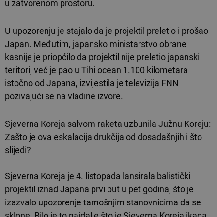
u zatvorenom prostoru.
U upozorenju je stajalo da je projektil preletio i prošao
Japan. Međutim, japansko ministarstvo obrane
kasnije je priopćilo da projektil nije preletio japanski
teritorij već je pao u Tihi ocean 1.100 kilometara
istočno od Japana, izvijestila je televizija FNN
pozivajući se na vladine izvore.
Sjeverna Koreja salvom raketa uzbunila Južnu Koreju:
Zašto je ova eskalacija drukčija od dosadašnjih i što
slijedi?
Sjeverna Koreja je 4. listopada lansirala balistički
projektil iznad Japana prvi put u pet godina, što je
izazvalo upozorenje tamošnjim stanovnicima da se
sklone. Bilo je to najdalje što je Sjeverna Koreja ikada