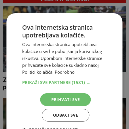
Ova internetska stranica
upotrebljava kolačiće.
Ova internetska stranica upotrebljava
kolačiće u svrhe poboljšanja korisničkog
iskustva. Uporabom internetske stranice
prihvaćate sve kolačiće sukladno našoj
Politici kolačića.
Podrobno
Zlatko Dalić pred velikom odlukom, ima
PRIKAŽI SVE PARTNERE
(1581) →
ponude tri reprezentacije
PRIHVATI SVE
ODBACI SVE