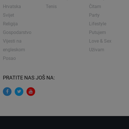
Hrvatska
Tenis
Čitam
Svijet
Party
Religija
Lifestyle
Gospodarstvo
Putujem
Vijesti na
Love & Sex
engleskom
Uživam
Posao
PRATITE NAS JOŠ NA: