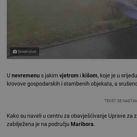
Screenshot
U
nevremenu
s jakim
vjetrom
i
kišom
, koje je u srije
krovove gospodarskih i stambenih objekata, a srušeno j
TEKST SE NASTA
Kako su naveli u centru za obavješćivanje Uprave za za
zabilježena je na području
Maribora
.