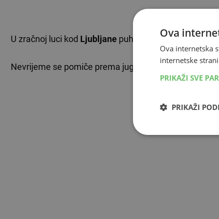
Ova internet
U zračnoj luci kod
Ljubljane
puhao je i jaki vjetar, a zab
Ova internetska s
internetske strani
Nevrijeme se pomiče prema jugu i jugoistoku, vidljivo 
PRIKAŽI SVE PA
PRIKAŽI PO