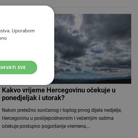
skustva. Uporabom
bno
IHVATI SVE
Kakvo vrijeme Hercegovinu očekuje u
ponedjeljak i utorak?
Nakon pretežno sunčanog i toplog prvog dijela nedjelje,
Hercegovinu u poslijepodnevnim i večernjim satima
očekuje postupno pogoršanje vremena,…