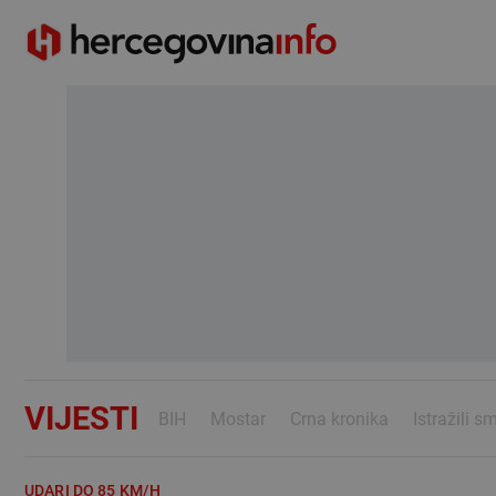
VIJESTI
BIH
Mostar
Crna kronika
Istražili s
UDARI DO 85 KM/H