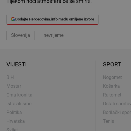
Tijekom noći atmosfera će se smiriti.
Dodajte Hercegovina.info među omiljene izvore
Slovenija
nevrijeme
VIJESTI
SPORT
BIH
Nogomet
Mostar
Košarka
Crna kronika
Rukomet
Istražili smo
Ostali sportov
Politika
Borilački spor
Hrvatska
Tenis
Svijet