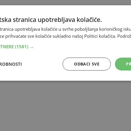
ska stranica upotrebljava kolačiće.
ilježen je i
olujni udar
od 85 km na sat.
tranica upotrebljava kolačiće u svrhe poboljšanja korisničkog i
ce prihvaćate sve kolačiće sukladno našoj Politici kolačića.
Podro
je sa službene stranice Agencije za okoliš (ARSO).
RTNERE
(1581) →
DROBNOSTI
ODBACI SVE
PR