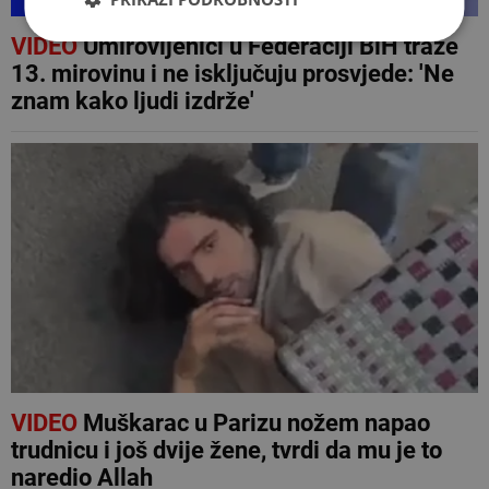
VIDEO
Umirovljenici u Federaciji BiH traže
13. mirovinu i ne isključuju prosvjede: 'Ne
znam kako ljudi izdrže'
VIDEO
Muškarac u Parizu nožem napao
trudnicu i još dvije žene, tvrdi da mu je to
naredio Allah