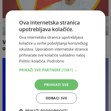
Ova internetska stranica
upotrebljava kolačiće.
Ova internetska stranica upotrebljava
Velež doveo mladog stopera iz
kolačiće u svrhe poboljšanja korisničkog
omladinskog pogona PSG-a
iskustva. Uporabom internetske stranice
prihvaćate sve kolačiće sukladno našoj
Politici kolačića.
Podrobno
PRIKAŽI SVE PARTNERE
(1581) →
PRIHVATI SVE
ODBACI SVE
PRIKAŽI PODROBNOSTI