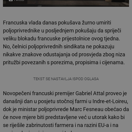
Francuska vlada danas pokušava žurno umiriti
poljoprivrednike u posljednjem pokušaju da spriječi
veliku blokadu francuske prijestolnice ovog tjedna.
No, čelnici poljoprivrednih sindikata ne pokazuju
nikakve znakove odustajanja od prosvjeda zbog niza
pritužbi povezanih s porezima, propisima i cijenama.
TEKST SE NASTAVLJA ISPOD OGLASA
Novopečeni francuski premijer Gabriel Attal proveo je
današnji dan u posjetu stočnoj farmi u Indre-et-Loireu,
dok je ministar poljoprivrede Marc Fesneau obećao da
će nove mjere biti predstavljene već u utorak kako bi
se riješile zabrinutosti farmera i na razini EU-a i na