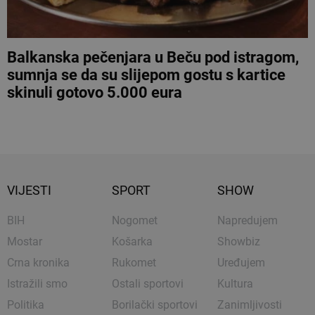
Balkanska pečenjara u Beču pod istragom,
sumnja se da su slijepom gostu s kartice
skinuli gotovo 5.000 eura
VIJESTI
SPORT
SHOW
BIH
Nogomet
Napredujem
Mostar
Košarka
Showbiz
Crna kronika
Rukomet
Uređujem
Istražili smo
Ostali sportovi
Kultura
Politika
Borilački sportovi
Zanimljivosti