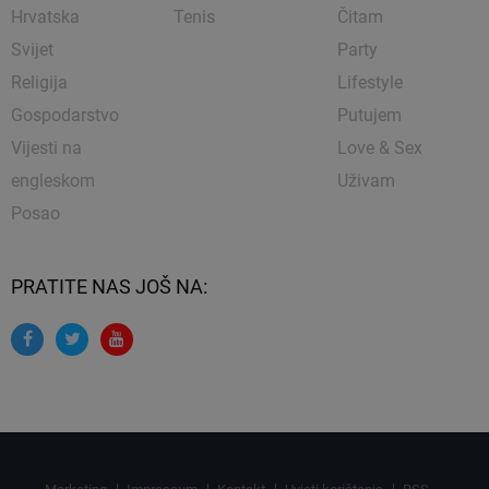
Hrvatska
Tenis
Čitam
Svijet
Party
Religija
Lifestyle
Gospodarstvo
Putujem
Vijesti na
Love & Sex
engleskom
Uživam
Posao
PRATITE NAS JOŠ NA: