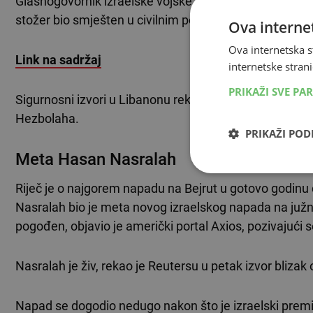
Glasnogovornik izraelske vojske Daniel Hagari rekao je u 
stožer bio smješten u civilnim području.
Ova internet
Ova internetska s
Link na sadržaj
internetske strani
PRIKAŽI SVE PA
Sigurnosni izvori u Libanonu rekli su da je napadnuto 
Hezbolaha.
PRIKAŽI PO
Meta Hasan Nasralah
Riječ je o najgorem napadu na Bejrut u gotovo godin
Nasralah bio je meta novog izraelskog napada na južna 
pogođen, objavio je američki portal Axios, pozivajući se
Nasralah je živ, rekao je Reutersu u petak izvor blizak 
Napad se dogodio nedugo nakon što je izraelski prem