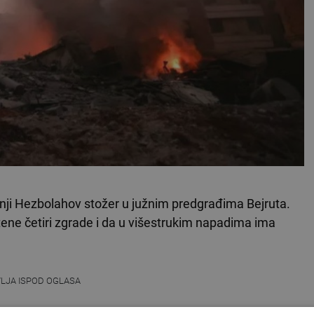
išnji Hezbolahov stožer u južnim predgrađima Bejruta.
tene četiri zgrade i da u višestrukim napadima ima
VLJA ISPOD OGLASA