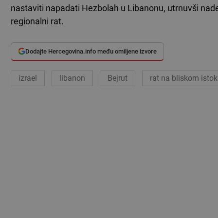
nastaviti napadati Hezbolah u Libanonu, utrnuvši nade 
regionalni rat.
Dodajte Hercegovina.info među omiljene izvore
izrael
libanon
Bejrut
rat na bliskom isto