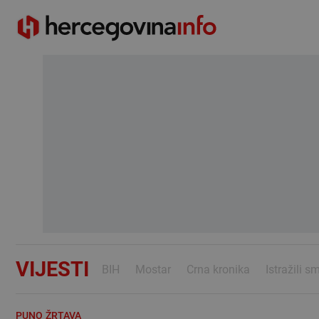
VIJESTI
BIH
Mostar
Crna kronika
Istražili s
PUNO ŽRTAVA