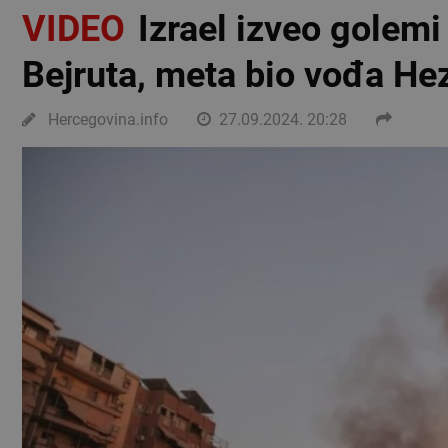
VIDEO
Izrael izveo golemi
Bejruta, meta bio vođa He
Hercegovina.info
27.09.2024. 20:28