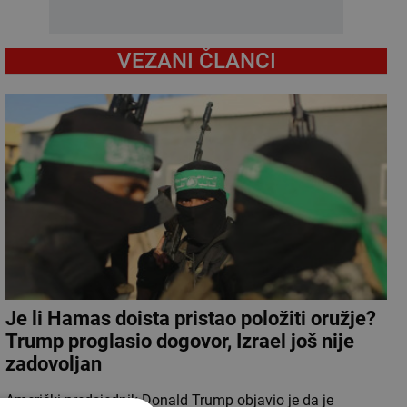
VEZANI ČLANCI
Je li Hamas doista pristao položiti oružje?
Trump proglasio dogovor, Izrael još nije
zadovoljan
Američki predsjednik Donald Trump objavio je da je