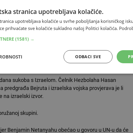
izjavi koju je prenosila televizija da je središnji
ska stranica upotrebljava kolačiće.
tranica upotrebljava kolačiće u svrhe poboljšanja korisničkog i
ce prihvaćate sve kolačiće sukladno našoj Politici kolačića.
Podro
RTNERE
(1581) →
područje na kojem se obično nalaze najviši dužnosnici
DROBNOSTI
ODBACI SVE
PR
u dana sukoba s Izraelom. Čelnik Hezbolaha Hasan
predgrađa Bejruta i izraelska vojska provjerava je li
 na izraelski izvor.
oružanoj skupini.
ijer Benjamin Netanyahu obećao u govoru u UN-u da će