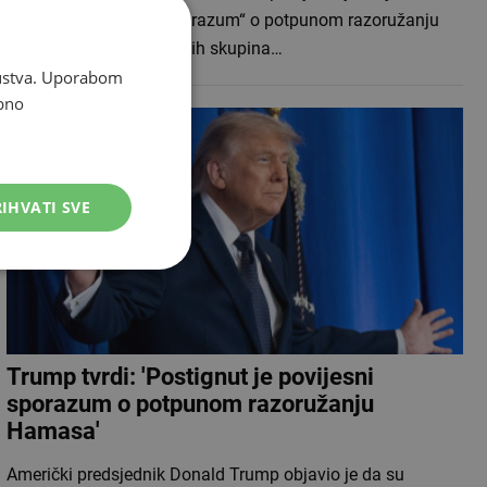
postignut „povijesni sporazum“ o potpunom razoružanju
Hamasa i drugih oružanih skupina…
skustva. Uporabom
bno
IHVATI SVE
Trump tvrdi: 'Postignut je povijesni
sporazum o potpunom razoružanju
Hamasa'
Američki predsjednik Donald Trump objavio je da su