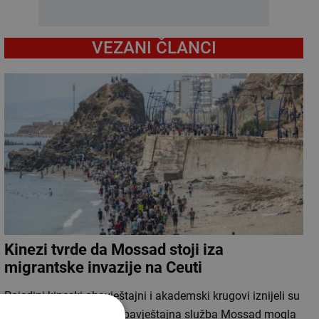
VEZANI ČLANCI
Kinezi tvrde da Mossad stoji iza
migrantske invazije na Ceuti
Pojedini kineski obavještajni i akademski krugovi iznijeli su
tvrdnje da bi izraelska obavještajna služba Mossad mogla