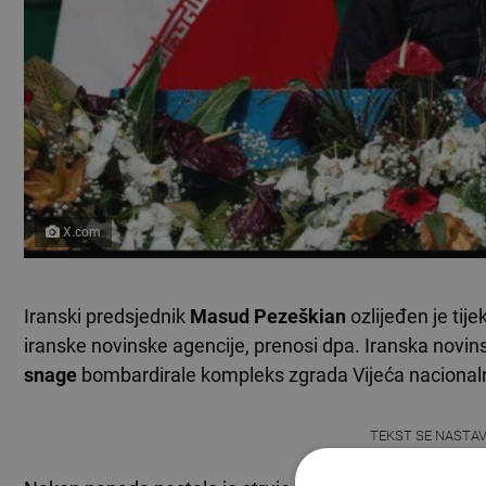
X.com
Iranski predsjednik
Masud Pezeškian
ozlijeđen je tij
iranske novinske agencije, prenosi dpa. Iranska novinsk
snage
bombardirale kompleks zgrada Vijeća nacionalne 
TEKST SE NASTA