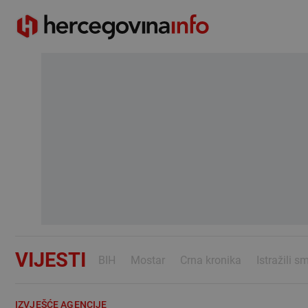
VIJESTI
BIH
Mostar
Crna kronika
Istražili s
IZVJEŠĆE AGENCIJE