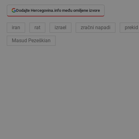
Dodajte Hercegovina.info među omiljene izvore
iran
rat
izrael
zračni napadi
prekid
Masud Pezeškian