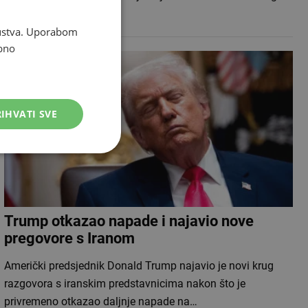
biti povezana s…
skustva. Uporabom
bno
IHVATI SVE
Trump otkazao napade i najavio nove
pregovore s Iranom
Američki predsjednik Donald Trump najavio je novi krug
razgovora s iranskim predstavnicima nakon što je
privremeno otkazao daljnje napade na…