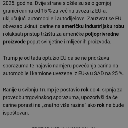
2025. godine. Dvije strane složile su se o gornjoj
granici carina od 15 % za većinu uvoza iz EU-a,
uključujući automobile i autodijelove. Zauzvrat se EU
obvezao ukinuti carine na
američku industrijsku robu
i olakšati pristup tržištu za američke
poljoprivredne
proizvode
poput svinjetine i mliječnih proizvoda.
Trump je od tada optužio EU da se ne pridržava
sporazuma te najavio namjeru povećanja carina na
automobile i kamione uvezene iz EU-a u SAD na 25 %.
Ranije u svibnju Trump je postavio
rok
do 4. srpnja za
provedbu trgovinskog sporazuma, upozorivši da će
carine porasti na „znatno više razine” ako
rok
ne bude
ispoštovan.