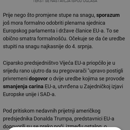
TEKST SE NASTAVLJA ISPOD OGLASA
Prije nego što promjene stupe na snagu,
sporazum
još mora formalno odobriti plenarna sjednica
Europskog parlamenta i države članice EU-a. To se
obično smatra formalnošću. Očekuje se da će uredbe
stupiti na snagu najkasnije do 4. srpnja.
Ciparsko predsjedništvo Vijeća EU-a priopćilo je u
srijedu rano ujutro da su pregovarači "upravo postigli
privremeni
dogovor
o dvije uredbe kojima se provode
smanjenja carina
EU-a, utvrđena u Zajedničkoj izjavi
Europske unije i SAD-a.
Pod pritiskom nedavnih prijetnji američkog
predsjednika Donalda Trumpa, predstavnici EU-a
dogovorili su se preko noći, između ostalog, o