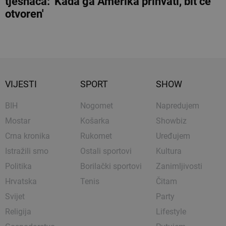
tjesnaca: 'Kada ga Amerika prihvati, bit će
otvoren'
VIJESTI
SPORT
SHOW
BIH
Nogomet
Napredujem
Mostar
Košarka
Showbiz
Crna kronika
Rukomet
Uređujem
Istražili smo
Ostali sportovi
Kultura
Politika
Borilački sportovi
Zanimljivosti
Hrvatska
Tenis
Čitam
Svijet
Party
Religija
Lifestyle