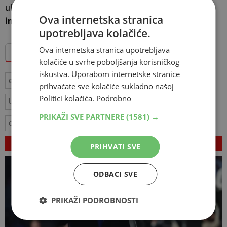
uklanjanju preostalih carinskih pristojbi na
američku
Ova internetska stranica
industrijsku robu
.
upotrebljava kolačiće.
Ova internetska stranica upotrebljava
Dodajte Hercegovina.info među omiljene izvore
kolačiće u svrhe poboljšanja korisničkog
iskustva. Uporabom internetske stranice
eu
trgovina
SAD
Donald Trump
carine
prihvaćate sve kolačiće sukladno našoj
Politici kolačića.
Podrobno
Ursula von der Leyen
Bernd Lange
PRIKAŽI SVE PARTNERE
(1581) →
carinski sporazum
VEZANI ČLANCI
PRIHVATI SVE
ODBACI SVE
PRIKAŽI PODROBNOSTI