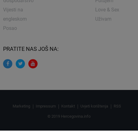
Gospodarstvo
Putujem
Vijesti na
Love & Sex
engleskom
Uživam
Posao
PRATITE NAS JOŠ NA:
Marketing
Impressum
Kontakt
Uvjeti korištenja
RSS
© 2019 Hercegovina.info