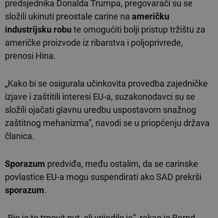
predsjednika Donalda Trumpa, pregovarači su se
složili ukinuti preostale carine na
američku
industrijsku robu
te omogućiti bolji pristup tržištu za
američke proizvode iz ribarstva i poljoprivrede,
prenosi Hina.
„Kako bi se osigurala učinkovita provedba zajedničke
izjave i zaštitili interesi EU-a, suzakonodavci su se
složili ojačati glavnu uredbu uspostavom snažnog
zaštitnog mehanizma”, navodi se u priopćenju država
članica.
Sporazum
predviđa, među ostalim, da se carinske
povlastice EU-a mogu suspendirati ako SAD prekrši
sporazum
.
„Bio je to trnovit put, ali vrijedilo je”, rekao je Bernd