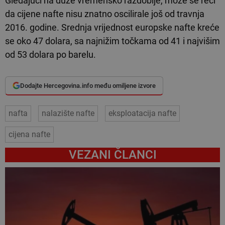
Gledajući na duže vremensko razdoblje, može se reći
da cijene nafte nisu znatno oscilirale još od travnja
2016. godine. Srednja vrijednost europske nafte kreće
se oko 47 dolara, sa najnižim točkama od 41 i najvišim
od 53 dolara po barelu.
Dodajte Hercegovina.info među omiljene izvore
nafta
nalazište nafte
eksploatacija nafte
cijena nafte
VEZANI ČLANCI