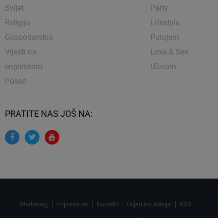
Svijet
Party
Religija
Lifestyle
Gospodarstvo
Putujem
Vijesti na
Love & Sex
engleskom
Uživam
Posao
PRATITE NAS JOŠ NA:
Marketing
Impressum
Kontakt
Uvjeti korištenja
RSS