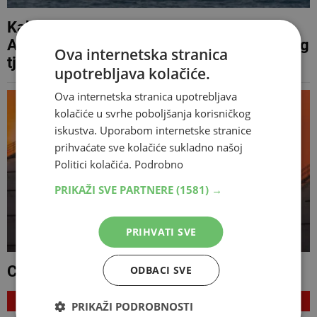
Kakve su rakete 'Hellfire' kojima
Amerikanci gađaju tankere oko Hormuškog
Ova internetska stranica
tjesnaca?
upotrebljava kolačiće.
Ova internetska stranica upotrebljava
kolačiće u svrhe poboljšanja korisničkog
iskustva. Uporabom internetske stranice
prihvaćate sve kolačiće sukladno našoj
Politici kolačića.
Podrobno
PRIKAŽI SVE PARTNERE
(1581) →
PRIHVATI SVE
Cijene nafte opet nestabilne
ODBACI SVE
NAJNOVIJE
PRIKAŽI PODROBNOSTI