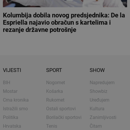
Kolumbija dobila novog predsjednika: De la
Espriella najavio obračun s kartelima i
rezanje državne potrošnje
VIJESTI
SPORT
SHOW
BIH
Nogomet
Napredujem
Mostar
Košarka
Showbiz
Crna kronika
Rukomet
Uređujem
Istražili smo
Ostali sportovi
Kultura
Politika
Borilački sportovi
Zanimljivosti
Hrvatska
Tenis
Čitam