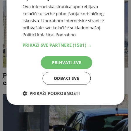
Ova internetska stranica upotrebljava
kolačiće u svrhe poboljšanja korisničkog
iskustva. Uporabom internetske stranice
prihvaćate sve kolačiće sukladno našoj
Politici kolačića.
Podrobno
PRIKAŽI SVE PARTNERE
(1581) →
PRIHVATI SVE
Pokušao izbjeći detaljnu kontrolu s 50 KM
ODBACI SVE
cariniku, Sud BiH ga osudio
PRIKAŽI PODROBNOSTI