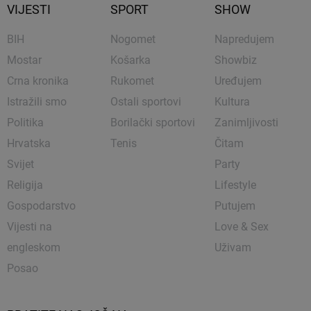
VIJESTI
SPORT
SHOW
BIH
Nogomet
Napredujem
Mostar
Košarka
Showbiz
Crna kronika
Rukomet
Uređujem
Istražili smo
Ostali sportovi
Kultura
Politika
Borilački sportovi
Zanimljivosti
Hrvatska
Tenis
Čitam
Svijet
Party
Religija
Lifestyle
Gospodarstvo
Putujem
Vijesti na
Love & Sex
engleskom
Uživam
Posao