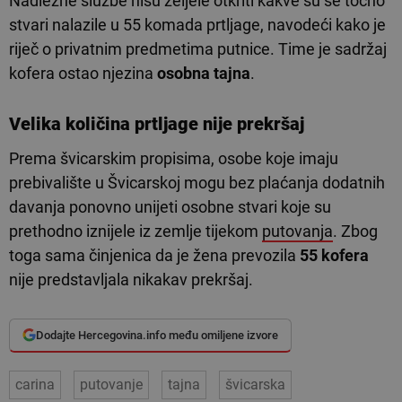
Nadležne službe nisu željele otkriti kakve su se točno
stvari nalazile u 55 komada prtljage, navodeći kako je
riječ o privatnim predmetima putnice. Time je sadržaj
kofera ostao njezina
osobna tajna
.
Velika količina prtljage nije prekršaj
Prema švicarskim propisima, osobe koje imaju
prebivalište u Švicarskoj mogu bez plaćanja dodatnih
davanja ponovno unijeti osobne stvari koje su
prethodno iznijele iz zemlje tijekom
putovanja
. Zbog
toga sama činjenica da je žena prevozila
55 kofera
nije predstavljala nikakav prekršaj.
Dodajte Hercegovina.info među omiljene izvore
carina
putovanje
tajna
švicarska