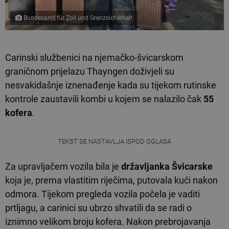
Bundesamt für Zoll und Grenzsicherheit
Carinski službenici na njemačko-švicarskom
graničnom prijelazu Thayngen doživjeli su
nesvakidašnje iznenađenje kada su tijekom rutinske
kontrole zaustavili kombi u kojem se nalazilo čak
55
kofera
.
TEKST SE NASTAVLJA ISPOD OGLASA
Za upravljačem vozila bila je
državljanka Švicarske
koja je, prema vlastitim riječima, putovala kući nakon
odmora. Tijekom pregleda vozila počela je vaditi
prtljagu, a carinici su ubrzo shvatili da se radi o
iznimno velikom broju kofera. Nakon prebrojavanja