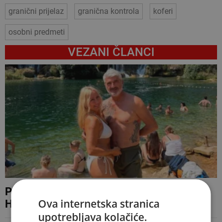
granični prijelaz
granična kontrola
koferi
osobni predmeti
VEZANI ČLANCI
Predsjednički kandidat oduševljen
Ova internetska stranica
Hercegovinom: 'Vratit ću se opet. Sigurno'
upotrebljava kolačiće.