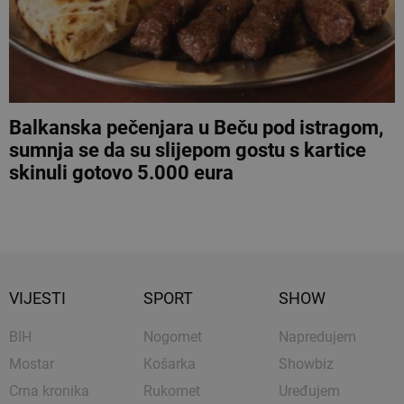
Balkanska pečenjara u Beču pod istragom,
sumnja se da su slijepom gostu s kartice
skinuli gotovo 5.000 eura
VIJESTI
SPORT
SHOW
BIH
Nogomet
Napredujem
Mostar
Košarka
Showbiz
Crna kronika
Rukomet
Uređujem