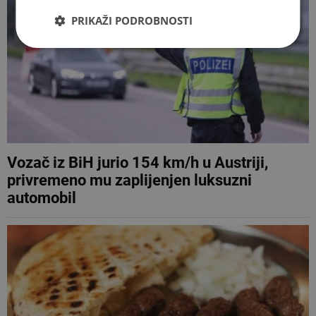
PRIKAŽI PODROBNOSTI
Vozač iz BiH jurio 154 km/h u Austriji,
privremeno mu zaplijenjen luksuzni
automobil