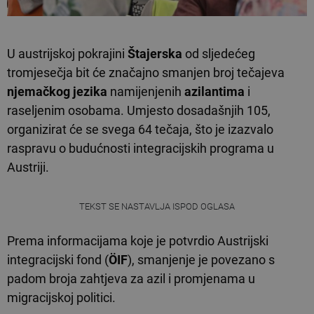
U austrijskoj pokrajini
Štajerska
od sljedećeg
tromjesečja bit će značajno smanjen broj tečajeva
njemačkog jezika
namijenjenih
azilantima
i
raseljenim osobama. Umjesto dosadašnjih 105,
organizirat će se svega 64 tečaja, što je izazvalo
raspravu o budućnosti integracijskih programa u
Austriji.
TEKST SE NASTAVLJA ISPOD OGLASA
Prema informacijama koje je potvrdio Austrijski
integracijski fond (
ÖIF
), smanjenje je povezano s
padom broja zahtjeva za azil i promjenama u
migracijskoj politici.