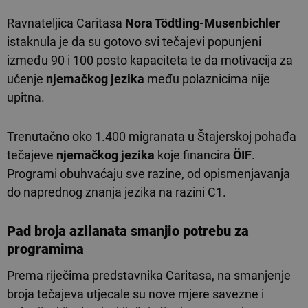
Ravnateljica Caritasa
Nora Tödtling-Musenbichler
istaknula je da su gotovo svi tečajevi popunjeni
između 90 i 100 posto kapaciteta te da motivacija za
učenje
njemačkog jezika
među polaznicima nije
upitna.
Trenutačno oko 1.400 migranata u Štajerskoj pohađa
tečajeve
njemačkog jezika
koje financira
ÖIF
.
Programi obuhvaćaju sve razine, od opismenjavanja
do naprednog znanja jezika na razini C1.
Pad broja azilanata smanjio potrebu za
programima
Prema riječima predstavnika Caritasa, na smanjenje
broja tečajeva utjecale su nove mjere savezne i