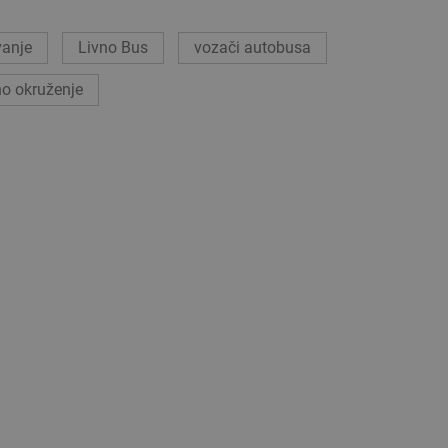
vanje
Livno Bus
vozači autobusa
no okruženje