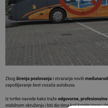
Zbog
širenja poslovanja
i otvaranja novih
međunarodni
zapošljavanje šest vozača autobusa.
Iz tvrtke navode kako traže
odgovorne, profesionalne
stabilnom okruženju i biti dio tima koji kontinuirano u