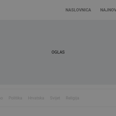
NASLOVNICA
NAJNOV
OGLAS
mo
Politika
Hrvatska
Svijet
Religija