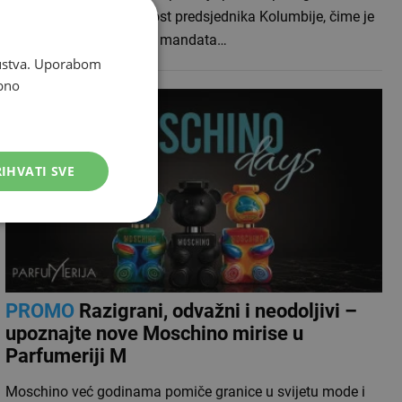
službeno preuzeo dužnost predsjednika Kolumbije, čime je
nakon četverogodišnjeg mandata…
skustva. Uporabom
bno
IHVATI SVE
PROMO
Razigrani, odvažni i neodoljivi –
upoznajte nove Moschino mirise u
Parfumeriji M
Moschino već godinama pomiče granice u svijetu mode i