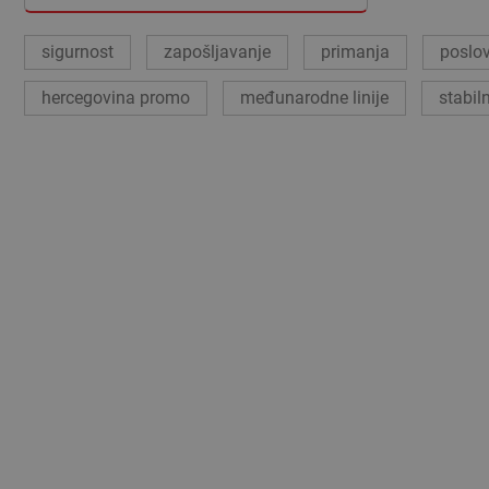
sigurnost
zapošljavanje
primanja
poslo
hercegovina promo
međunarodne linije
stabil