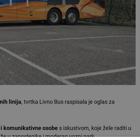
h linija
, tvrtka Livno Bus raspisala je oglas za
 i komunikativne osobe
s iskustvom, koje žele raditi u
laže u zaposlenike i moderan vozni park.