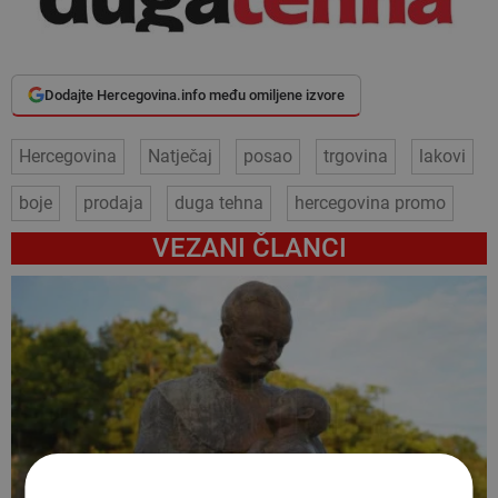
Dodajte Hercegovina.info među omiljene izvore
Hercegovina
Natječaj
posao
trgovina
lakovi
boje
prodaja
duga tehna
hercegovina promo
VEZANI ČLANCI