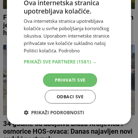
Ova internetska stranica
upotrebljava kolačiće.
Fra Didak Buntić u središtu 61. Vinkovačkih
Ova internetska stranica upotrebljava
jeseni: Priča o spašavanju 17.000
kolačiće u svrhe poboljšanja korisničkog
hercegovačke djece
iskustva. Uporabom internetske stranice
prihvaćate sve kolačiće sukladno našoj
Politici kolačića.
Podrobno
PRIKAŽI SVE PARTNERE
(1581) →
PRIHVATI SVE
ODBACI SVE
PRIKAŽI PODROBNOSTI
34 godine od ubojstva Blaža Kraljevića i
osmorice HOS-ovaca: Danas najavljen novi