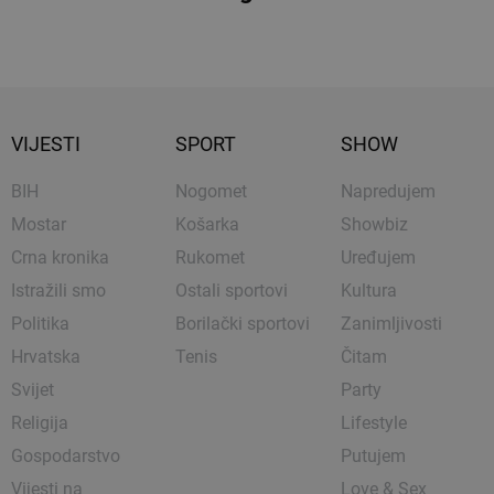
VIJESTI
SPORT
SHOW
BIH
Nogomet
Napredujem
Mostar
Košarka
Showbiz
Crna kronika
Rukomet
Uređujem
Istražili smo
Ostali sportovi
Kultura
Politika
Borilački sportovi
Zanimljivosti
Hrvatska
Tenis
Čitam
Svijet
Party
Religija
Lifestyle
Gospodarstvo
Putujem
Vijesti na
Love & Sex