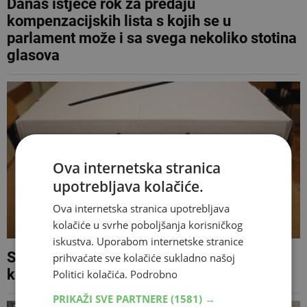
Danas istječe rok za predaju
kompenzacijskih lista s kojih se u
parlament može i sa svega nekoliko stotina
glasova
Ova internetska stranica
upotrebljava kolačiće.
Ova internetska stranica upotrebljava
kolačiće u svrhe poboljšanja korisničkog
iskustva. Uporabom internetske stranice
Stranke do 5. kolovoza trebaju predati
prihvaćate sve kolačiće sukladno našoj
kompenzacijske liste za Opće izbore
Politici kolačića.
Podrobno
PRIKAŽI SVE PARTNERE
(1581) →