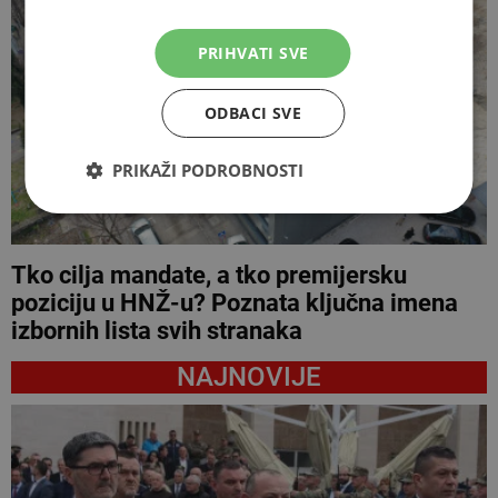
PRIHVATI SVE
ODBACI SVE
PRIKAŽI PODROBNOSTI
Tko cilja mandate, a tko premijersku
poziciju u HNŽ-u? Poznata ključna imena
izbornih lista svih stranaka
NAJNOVIJE