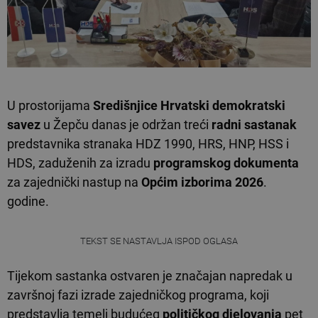
U prostorijama
Središnjice
Hrvatski demokratski
savez
u Žepču danas je održan treći
radni sastanak
predstavnika stranaka HDZ 1990, HRS, HNP, HSS i
HDS, zaduženih za izradu
programskog dokumenta
za zajednički nastup na
Općim izborima 2026
.
godine.
TEKST SE NASTAVLJA ISPOD OGLASA
Tijekom sastanka ostvaren je značajan napredak u
završnoj fazi izrade zajedničkog programa, koji
predstavlja temelj budućeg
političkog djelovanja
pet