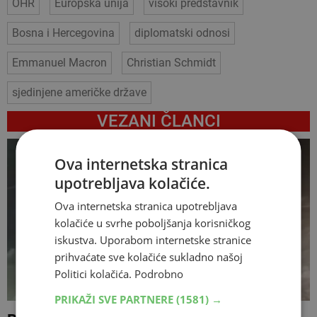
OHR
Europska unija
visoki predstavnik
Bosna i Hercegovina
diplomatski odnosi
Emmanuel Macron
Christian Schmidt
sjedinjene američke države
VEZANI ČLANCI
Ova internetska stranica
upotrebljava kolačiće.
Ova internetska stranica upotrebljava
kolačiće u svrhe poboljšanja korisničkog
iskustva. Uporabom internetske stranice
prihvaćate sve kolačiće sukladno našoj
Politici kolačića.
Podrobno
PRIKAŽI SVE PARTNERE
(1581) →