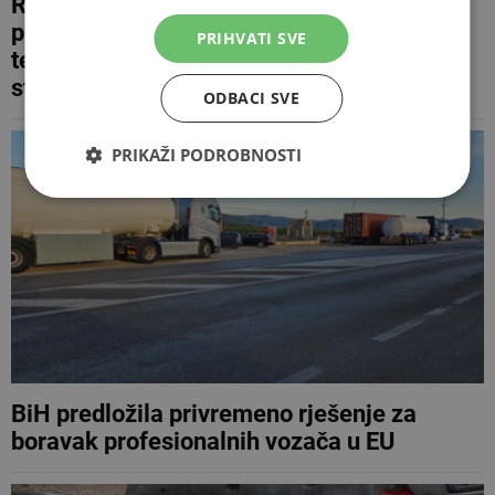
Rusko ministarstvo o tragediji bh.
planinara: 'Jest ljeto, ali razlika u
PRIHVATI SVE
temperaturi može biti veća od 30
stupnjeva...'
ODBACI SVE
PRIKAŽI PODROBNOSTI
BiH predložila privremeno rješenje za
boravak profesionalnih vozača u EU