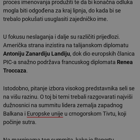
proces imenovanja produžiti te da bi konačna odluka
mogla biti odgođena za kraj lipnja, do kada bi se
trebalo pokušati usuglasiti zajedničko ime.
U fokusu neslaganja i dalje su različiti prijedlozi.
Američka strana inzistira na talijanskom diplomatu
Antoniju Zanardiju Landiju
, dok dio europskih članica
PIC-a snažno podržava francuskog diplomata
Renea
Troccaza
.
Istodobno, pitanje izbora visokog predstavnika seli se
na višu razinu. O toj bi temi trebali razgovarati najviši
dužnosnici na summitu lidera zemalja zapadnog
Balkana i
Europske unije
u crnogorskom Tivtu, koji
počinje sutra.
Na marginama tog summita, kako je Raportu