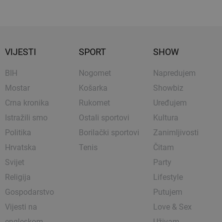
VIJESTI
SPORT
SHOW
BIH
Nogomet
Napredujem
Mostar
Košarka
Showbiz
Crna kronika
Rukomet
Uređujem
Istražili smo
Ostali sportovi
Kultura
Politika
Borilački sportovi
Zanimljivosti
Hrvatska
Tenis
Čitam
Svijet
Party
Religija
Lifestyle
Gospodarstvo
Putujem
Vijesti na
Love & Sex
engleskom
Uživam