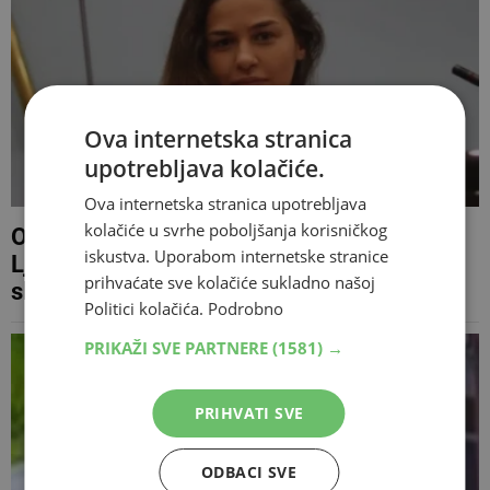
Ova internetska stranica
upotrebljava kolačiće.
Ova internetska stranica upotrebljava
kolačiće u svrhe poboljšanja korisničkog
Osiguranje odbilo platiti štetu: Anja
iskustva. Uporabom internetske stranice
Ljubojević sama će podmiriti razbijeni
prihvaćate sve kolačiće sukladno našoj
službeni Audi
Politici kolačića.
Podrobno
PRIKAŽI SVE PARTNERE
(1581) →
PRIHVATI SVE
ODBACI SVE