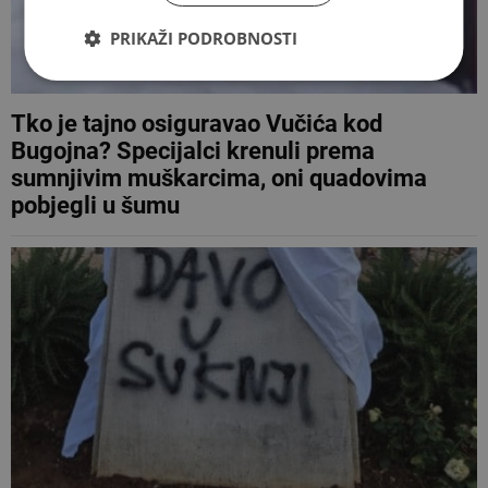
PRIKAŽI PODROBNOSTI
Tko je tajno osiguravao Vučića kod
Bugojna? Specijalci krenuli prema
sumnjivim muškarcima, oni quadovima
pobjegli u šumu