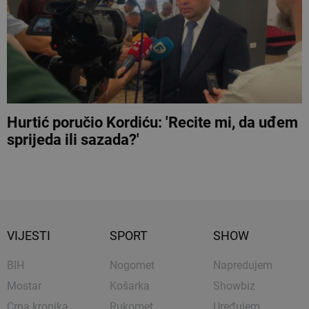
Hurtić poručio Kordiću: 'Recite mi, da uđem
sprijeda ili sazada?'
VIJESTI
SPORT
SHOW
BIH
Nogomet
Napredujem
Mostar
Košarka
Showbiz
Crna kronika
Rukomet
Uređujem