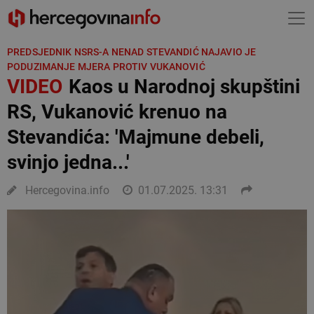
PREDSJEDNIK NSRS-A NENAD STEVANDIĆ NAJAVIO JE
PODUZIMANJE MJERA PROTIV VUKANOVIĆ
VIDEO
Kaos u Narodnoj skupštini
RS, Vukanović krenuo na
Stevandića: 'Majmune debeli,
svinjo jedna...'
Hercegovina.info
01.07.2025. 13:31