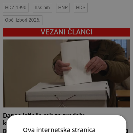
HDZ 1990
hss bih
HNP
HDS
Opći izbori 2026.
VEZANI ČLANCI
Danas istječe rok za predaju
kompenzacijskih lista s kojih se u
Ova internetska stranica
parlament može i sa svega nekoliko stotina