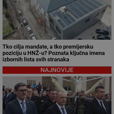
Tko cilja mandate, a tko premijersku
poziciju u HNŽ-u? Poznata ključna imena
izbornih lista svih stranaka
NAJNOVIJE