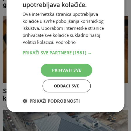
upotrebljava kolačiće.
glasova
Ova internetska stranica upotrebljava
kolačiće u svrhe poboljšanja korisničkog
iskustva. Uporabom internetske stranice
prihvaćate sve kolačiće sukladno našoj
Politici kolačića.
Podrobno
PRIKAŽI SVE PARTNERE
(1581) →
PRIHVATI SVE
ODBACI SVE
Stranke do 5. kolovoza trebaju predati
kompenzacijske liste za Opće izbore
PRIKAŽI PODROBNOSTI