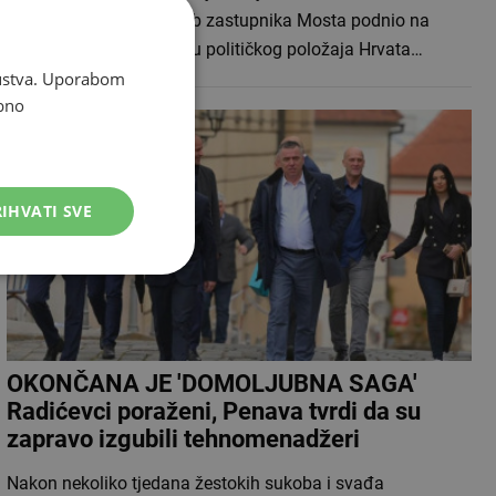
amandmana koje je Klub zastupnika Mosta podnio na
Rezoluciju o osnaživanju političkog položaja Hrvata…
skustva. Uporabom
bno
IHVATI SVE
OKONČANA JE 'DOMOLJUBNA SAGA'
Radićevci poraženi, Penava tvrdi da su
zapravo izgubili tehnomenadžeri
Nakon nekoliko tjedana žestokih sukoba i svađa