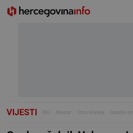
VIJESTI
BIH
Mostar
Crna kronika
Istražili s