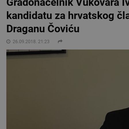
Gradonačelnik Vukovara I
kandidatu za hrvatskog čl
Draganu Čoviću
26.09.2018. 21:23