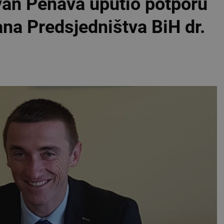
van Penava uputio potporu
ana Predsjedništva BiH dr.