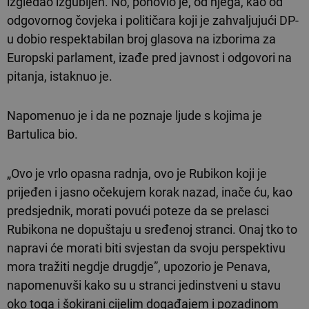
izgledao izgubljen. No, ponovio je, od njega, kao od
odgovornog čovjeka i političara koji je zahvaljujući DP-
u dobio respektabilan broj glasova na izborima za
Europski parlament, izađe pred javnost i odgovori na
pitanja, istaknuo je.
Napomenuo je i da ne poznaje ljude s kojima je
Bartulica bio.
„Ovo je vrlo opasna radnja, ovo je Rubikon koji je
prijeđen i jasno očekujem korak nazad, inače ću, kao
predsjednik, morati povući poteze da se prelasci
Rubikona ne dopuštaju u sređenoj stranci. Onaj tko to
napravi će morati biti svjestan da svoju perspektivu
mora tražiti negdje drugdje”, upozorio je Penava,
napomenuvši kako su u stranci jedinstveni u stavu
oko toga i šokirani cijelim događajem i pozadinom