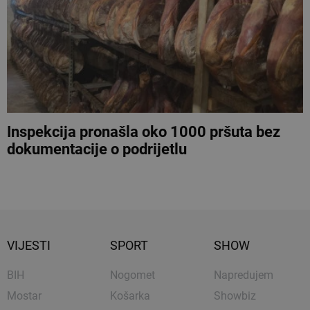
Inspekcija pronašla oko 1000 pršuta bez
dokumentacije o podrijetlu
VIJESTI
SPORT
SHOW
BIH
Nogomet
Napredujem
Mostar
Košarka
Showbiz