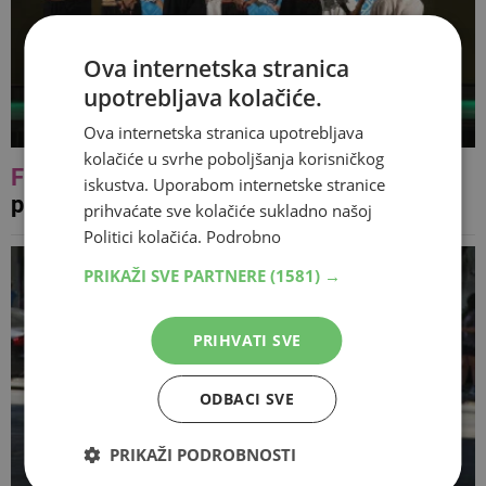
Ova internetska stranica
upotrebljava kolačiće.
Ova internetska stranica upotrebljava
kolačiće u svrhe poboljšanja korisničkog
FOTO
Šarolikost običaja i plesa
iskustva. Uporabom internetske stranice
predstavljeno bjelopoljskoj publici
prihvaćate sve kolačiće sukladno našoj
Politici kolačića.
Podrobno
PRIKAŽI SVE PARTNERE
(1581) →
PRIHVATI SVE
ODBACI SVE
PRIKAŽI PODROBNOSTI