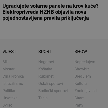
Ugrađujete solarne panele na krov kuće?
Elektroprivreda HZHB objavila nova
pojednostavljena pravila priključenja
VIJESTI
SPORT
SHOW
BIH
Nogomet
Napredujem
Mostar
Košarka
Showbiz
Crna kronika
Rukomet
Uređujem
Istražili smo
Ostali sportovi
Kultura
Politika
Borilački sportovi
Zanimljivosti
Hrvatska
Tenis
Čitam
Svijet
Party