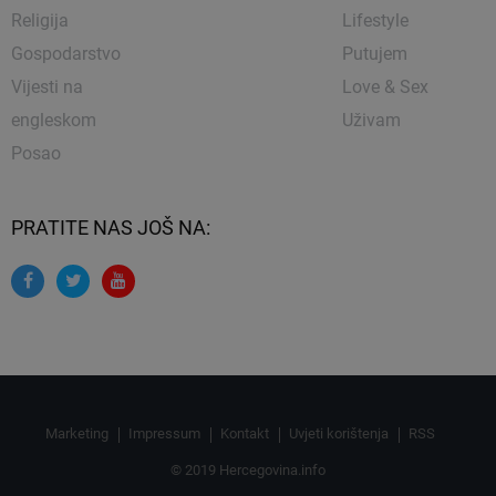
Religija
Lifestyle
Gospodarstvo
Putujem
Vijesti na
Love & Sex
engleskom
Uživam
Posao
PRATITE NAS JOŠ NA:
Marketing
Impressum
Kontakt
Uvjeti korištenja
RSS
© 2019 Hercegovina.info