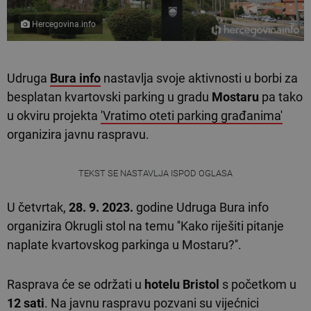
Hercegovina.info
Udruga
Bura info
nastavlja svoje aktivnosti u borbi za
besplatan kvartovski parking u gradu
Mostaru
pa tako
u okviru projekta
'Vratimo oteti parking građanima'
organizira javnu raspravu.
TEKST SE NASTAVLJA ISPOD OGLASA
U četvrtak,
28. 9. 2023.
godine Udruga Bura info
organizira Okrugli stol na temu ''Kako riješiti pitanje
naplate kvartovskog parkinga u Mostaru?''.
Rasprava će se održati u
hotelu Bristol
s početkom u
12
sati
. Na javnu raspravu pozvani su vijećnici