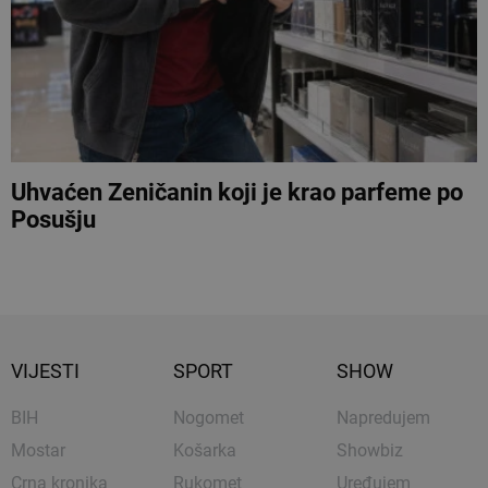
Uhvaćen Zeničanin koji je krao parfeme po
Posušju
VIJESTI
SPORT
SHOW
BIH
Nogomet
Napredujem
Mostar
Košarka
Showbiz
Crna kronika
Rukomet
Uređujem