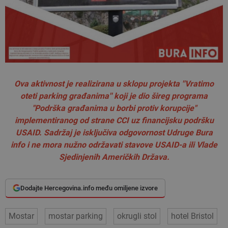
Ova aktivnost je realizirana u sklopu projekta ''Vratimo
oteti parking građanima'' koji je dio šireg programa
"Podrška građanima u borbi protiv korupcije"
implementiranog od strane CCI uz financijsku podršku
USAID. Sadržaj je isključiva odgovornost Udruge Bura
info i ne mora nužno održavati stavove USAID-a ili Vlade
Sjedinjenih Američkih Država.
Dodajte Hercegovina.info među omiljene izvore
Mostar
mostar parking
okrugli stol
hotel Bristol