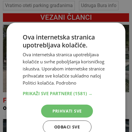
Vratimo oteti parking građanima
Udruga Bura info
VEZANI ČLANCI
Ova internetska stranica
upotrebljava kolačiće.
Ova internetska stranica upotrebljava
kolačiće u svrhe poboljšanja korisničkog
iskustva. Uporabom internetske stranice
prihvaćate sve kolačiće sukladno našoj
Politici kolačića.
Podrobno
PRIKAŽI SVE PARTNERE
(1581) →
FOTO
Konačno krenuli radovi: Sanira se
opasna ograda kod mostarske škole
PRIHVATI SVE
ODBACI SVE