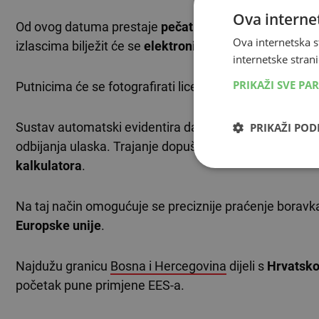
Ova internet
Od ovog datuma prestaje
pečatiranje
putnih isprava d
Ova internetska s
izlascima bilježit će se
elektronički
u EES sustavu.
internetske strani
PRIKAŽI SVE PA
Putnicima će se fotografirati lice te uzimati
otisci prst
Sustav automatski evidentira datum i mjesto ulaska i 
PRIKAŽI PO
odbijanja ulaska. Trajanje dopuštenog boravka preci
kalkulatora
.
Na taj način omogućuje se preciznije praćenje borav
Europske unije
.
Najdužu granicu
Bosna i Hercegovina
dijeli s
Hrvatsk
početak pune primjene EES-a.