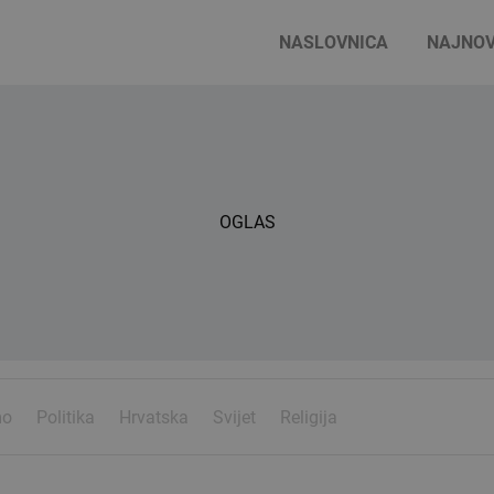
NASLOVNICA
NAJNOV
OGLAS
mo
Politika
Hrvatska
Svijet
Religija