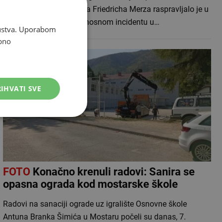
predsjedanjem kancelara Friedricha Merza raspravljalo je u
petak o ozbiljnom sigurnosnom incidentu u…
skustva. Uporabom
bno
IHVATI SVE
FOTO
Konačno krenuli radovi: Sanira se
opasna ograda kod mostarske škole
Radovi na sanaciji ograde uz igralište Osnovne škole
Antuna Branka Šimića u Mostaru počeli su danas, 7.