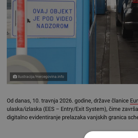
Ilustracija/Hercegovina.info
Od danas, 10. travnja 2026. godine, države članice
Eur
ulaska/izlaska (EES – Entry/Exit System), čime završa
digitalno evidentiranje prelazaka vanjskih granica sc
TEKST SE NASTA