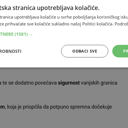
ska stranica upotrebljava kolačiće.
ržavljana trećih zemalja, a svi podaci o ulascima i
tranica upotrebljava kolačiće u svrhe poboljšanja korisničkog i
ce prihvaćate sve kolačiće sukladno našoj Politici kolačića.
Podro
RTNERE
(1581) →
iju
i osobni podaci iz putne isprave.
izlaska, trajanje dopuštenog boravka te eventualna
DROBNOSTI
ODBACI SVE
PR
zno se izračunava putem integriranog
automatiziranog
ka te se dodatno povećava
sigurnost
vanjskih granica
om
, koja je priopćila da potpuno spremna dočekuje