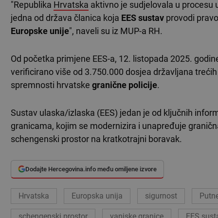
"Republika
Hrvatska
aktivno je sudjelovala u procesu 
jedna od država članica koja
EES sustav
provodi pravo
Europske unije
", naveli su iz MUP-a RH.
Od početka primjene EES-a, 12. listopada 2025. godine 
verificirano više od 3.750.000 dosjea državljana treći
spremnosti hrvatske
granične policije
.
Sustav ulaska/izlaska (EES) jedan je od ključnih infor
granicama, kojim se modernizira i unapređuje granična 
schengenski prostor na kratkotrajni boravak.
Dodajte Hercegovina.info među omiljene izvore
Hrvatska
Europska unija
sigurnost
Putne
schengenski prostor
vanjske granice
EES sust