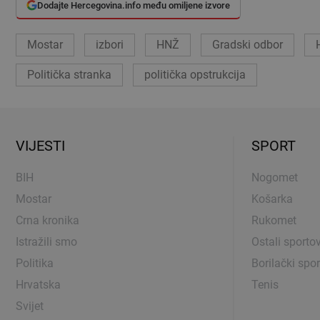
Dodajte Hercegovina.info među omiljene izvore
Mostar
izbori
HNŽ
Gradski odbor
Politička stranka
politička opstrukcija
VIJESTI
SPORT
BIH
Nogomet
Mostar
Košarka
Crna kronika
Rukomet
Istražili smo
Ostali sportov
Politika
Borilački spor
Hrvatska
Tenis
Svijet