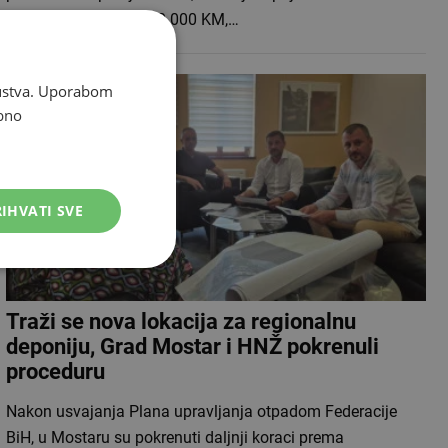
stajala je približno 700.000 KM,…
skustva. Uporabom
bno
IHVATI SVE
Traži se nova lokacija za regionalnu
deponiju, Grad Mostar i HNŽ pokrenuli
proceduru
Nakon usvajanja Plana upravljanja otpadom Federacije
BiH, u Mostaru su pokrenuti daljnji koraci prema