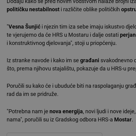
Dodaju kako se pred novim vodstvom nalaze brojni iza
političku nestabilnost
i različite oblike političkih
opstr
"
Vesna Šunjić
i njezin tim iza sebe imaju iskustvo djel
te vjerujemo da će HRS u Mostaru i dalje ostati
perjan
i konstruktivnog djelovanja", stoji u priopćenju.
Iz stranke navode i kako im se
građani
svakodnevno ob
što, prema njihovu stajalištu, pokazuje da u HRS-u pr
Poručili su kako će i ubuduće biti na raspolaganju gra
rad da im se pridruže.
"Potrebna nam je
nova energija
, novi ljudi i nove id
nama", poručili su iz Gradskog odbora HRS-a
Mostar
.