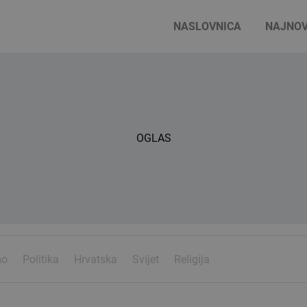
NASLOVNICA
NAJNOV
OGLAS
mo
Politika
Hrvatska
Svijet
Religija