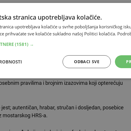
VLJA ISPOD OGLASA
ska stranica upotrebljava kolačiće.
ša vijećnica Gradskog vijeća Grada Mostara. Na sjednici
tranica upotrebljava kolačiće u svrhe poboljšanja korisničkog i
edsjednike su izabrani Marinka Boras, Ivan Šunjić i
ce prihvaćate sve kolačiće sukladno našoj Politici kolačića.
Podro
rku Dragana Džalto.
RTNERE
(1581) →
dniku Silviju Bubalu, navodeći kako je godinama
DROBNOSTI
ODBACI SVE
PR
radski odbor
, Grad
Mostar
i HRS kao političku stranku.
osebnim pravilima i brojnim izazovima koji opterećuju
est; autentičan, hrabar, stručan i dosljedan, posebice
 iz mostarskog HRS-a.