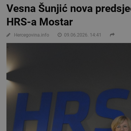
Vesna Šunjić nova predsj
HRS-a Mostar
Hercegovina.info
09.06.2026. 14:41