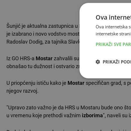
TEKST SE NASTA
Ova internet
Šunjić je aktualna zastupnica u Skupštini HNŽ-a i biv
Ova internetska s
je izabrano i novo vodstvo mostarskog HRS-a. Za potpr
internetske strani
Radoslav Dodig, za tajnika Slavko Zovko, a za rizniča
PRIKAŽI SVE PA
Iz GO HRS-a
Mostar
zahvalili su dosadašnjem predsje
PRIKAŽI PO
obnašao tu dužnost i ostvario značajne rezultate za
G
U priopćenju ističu kako je
Mostar
specifičan grad, s p
njegov razvoj.
"Upravo zato važno je da HRS u Mostaru bude ono što j
u vremenu koje prethodi važnim
izborima
", naveli su