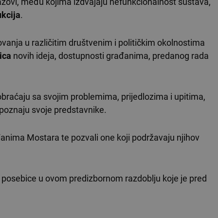
zovi, među kojima izdvajaju nefunkcionalnost sustava,
ukcija
.
ovanja u različitim društvenim i političkim okolnostima
ica
novih ideja, dostupnosti građanima, predanog rada
raćaju sa svojim problemima, prijedlozima i upitima,
epoznaju svoje predstavnike.
đanima Mostara te pozvali one koji podržavaju njihov
eje, posebice u ovom predizbornom razdoblju koje je pred