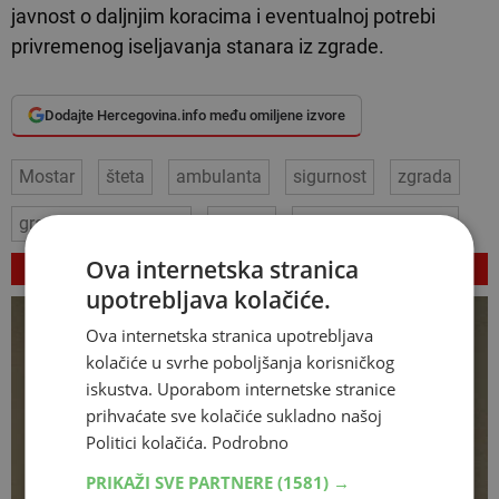
javnost o daljnjim koracima i eventualnoj potrebi
privremenog iseljavanja stanara iz zgrade.
Dodajte Hercegovina.info među omiljene izvore
Mostar
šteta
ambulanta
sigurnost
zgrada
građevinski materijal
statika
inspekcijske službe
VEZANI ČLANCI
Ova internetska stranica
upotrebljava kolačiće.
Ova internetska stranica upotrebljava
kolačiće u svrhe poboljšanja korisničkog
iskustva. Uporabom internetske stranice
prihvaćate sve kolačiće sukladno našoj
Politici kolačića.
Podrobno
PRIKAŽI SVE PARTNERE
(1581) →