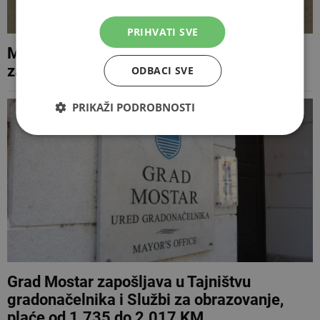
PRIHVATI SVE
Ministarstvo za pitanja branitelja HNŽ-a
zapošljava, poznat iznos osnovne plaće
ODBACI SVE
PRIKAŽI PODROBNOSTI
Grad Mostar zapošljava u Tajništvu
gradonačelnika i Službi za obrazovanje,
plaće od 1.735 do 2.017 KM