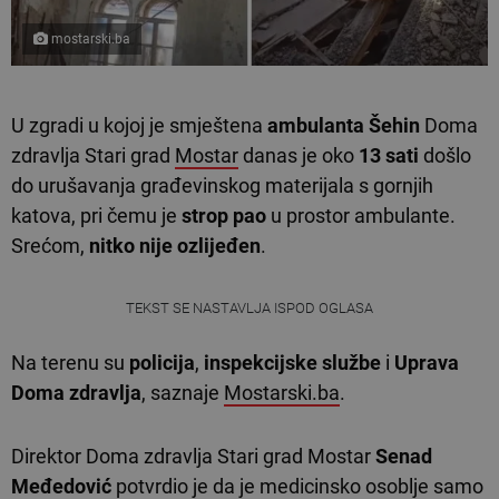
mostarski.ba
U zgradi u kojoj je smještena
ambulanta Šehin
Doma
zdravlja Stari grad
Mostar
danas je oko
13 sati
došlo
do urušavanja građevinskog materijala s gornjih
katova, pri čemu je
strop pao
u prostor ambulante.
Srećom,
nitko nije ozlijeđen
.
TEKST SE NASTAVLJA ISPOD OGLASA
Na terenu su
policija
,
inspekcijske službe
i
Uprava
Doma zdravlja
, saznaje
Mostarski.ba
.
Direktor Doma zdravlja Stari grad Mostar
Senad
Međedović
potvrdio je da je medicinsko osoblje samo