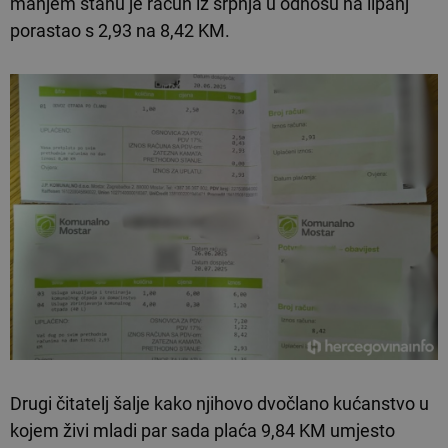
manjem stanu je račun iz srpnja u odnosu na lipanj
porastao s 2,93 na 8,42 KM.
Drugi čitatelj šalje kako njihovo dvočlano kućanstvo u
kojem živi mladi par sada plaća 9,84 KM umjesto