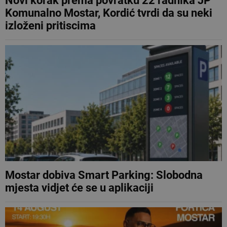
Novi korak prema povratku 22 radnika JP
Komunalno Mostar, Kordić tvrdi da su neki
izloženi pritiscima
Mostar dobiva Smart Parking: Slobodna
mjesta vidjet će se u aplikaciji