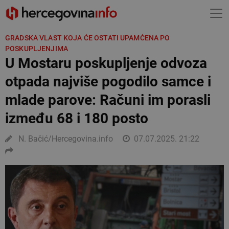
GRADSKA VLAST KOJA ĆE OSTATI UPAMĆENA PO
POSKUPLJENJIMA
U Mostaru poskupljenje odvoza
otpada najviše pogodilo samce i
mlade parove: Računi im porasli
između 68 i 180 posto
N. Bačić/Hercegovina.info
07.07.2025. 21:22