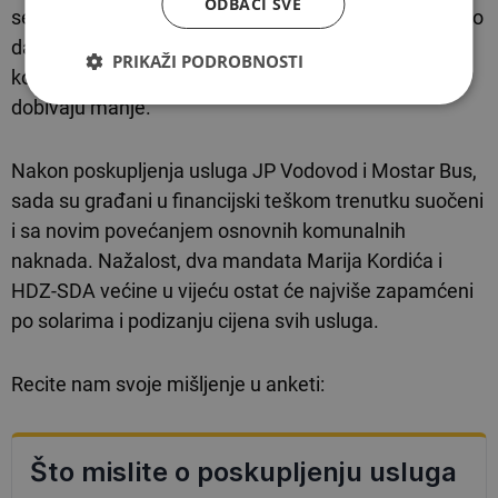
ODBACI SVE
se suočava s financijski teškom godinom. No umjesto
da se građanima omogući pravedna i održiva
PRIKAŽI PODROBNOSTI
komunalna usluga, oni trenutno plaćaju više, a
dobivaju manje.
Nakon poskupljenja usluga JP Vodovod i Mostar Bus,
sada su građani u financijski teškom trenutku suočeni
i sa novim povećanjem osnovnih komunalnih
naknada. Nažalost, dva mandata Marija Kordića i
HDZ-SDA većine u vijeću ostat će najviše zapamćeni
po solarima i podizanju cijena svih usluga.
Recite nam svoje mišljenje u anketi: