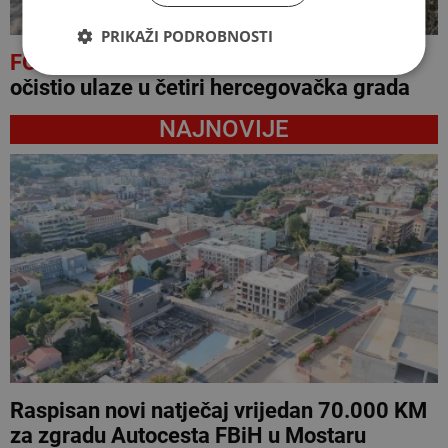
PRIKAŽI PODROBNOSTI
FOTO
Ekološki aktivist u jednom danu
očistio ulaze u četiri hercegovačka grada
NAJNOVIJE
Raspisan novi natječaj vrijedan 70.000 KM
za zgradu Autocesta FBiH u Mostaru