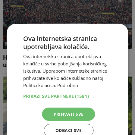
Ova internetska stranica
upotrebljava kolačiće.
Ova internetska stranica upotrebljava
Horde zla neće u Mostar, žestoko prozvali
kolačiće u svrhe poboljšanja korisničkog
upravu
iskustva. Uporabom internetske stranice
prihvaćate sve kolačiće sukladno našoj
Politici kolačića.
Podrobno
PRIKAŽI SVE PARTNERE
(1581) →
PRIHVATI SVE
ODBACI SVE