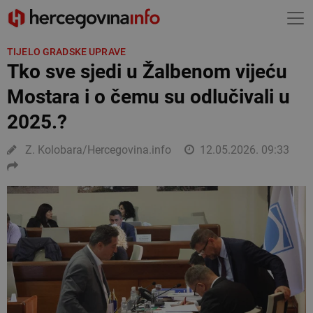
TIJELO GRADSKE UPRAVE
Tko sve sjedi u Žalbenom vijeću
Mostara i o čemu su odlučivali u
2025.?
Z. Kolobara/Hercegovina.info
12.05.2026. 09:33