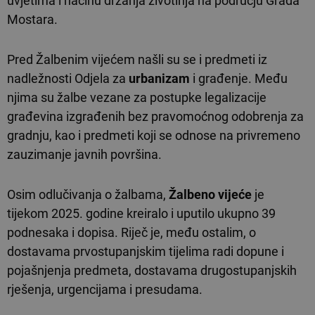
uvjetima i načinu držanja životinja na području Grada
Mostara.
Pred Žalbenim vijećem našli su se i predmeti iz
nadležnosti Odjela za
urbanizam
i građenje. Među
njima su žalbe vezane za postupke legalizacije
građevina izgrađenih bez pravomoćnog odobrenja za
gradnju, kao i predmeti koji se odnose na privremeno
zauzimanje javnih površina.
Osim odlučivanja o žalbama,
Žalbeno vijeće
je
tijekom 2025. godine kreiralo i uputilo ukupno 39
podnesaka i dopisa. Riječ je, među ostalim, o
dostavama prvostupanjskim tijelima radi dopune i
pojašnjenja predmeta, dostavama drugostupanjskih
rješenja, urgencijama i presudama.