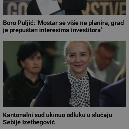
Boro Puljić: 'Mostar se više ne planira, grad
je prepušten interesima investitora'
Kantonalni sud ukinuo odluku u slučaju
Sebije Izetbegović