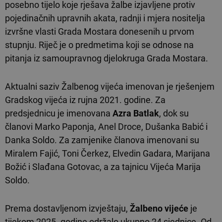
posebno tijelo koje rješava žalbe izjavljene protiv
pojedinačnih upravnih akata, radnji i mjera nositelja
izvršne vlasti Grada Mostara donesenih u prvom
stupnju. Riječ je o predmetima koji se odnose na
pitanja iz samoupravnog djelokruga Grada Mostara.
Aktualni saziv Žalbenog vijeća imenovan je rješenjem
Gradskog vijeća iz rujna 2021. godine. Za
predsjednicu je imenovana
Azra Batlak
, dok su
članovi Marko Paponja, Anel Droce, Dušanka Babić i
Danka Soldo. Za zamjenike članova imenovani su
Miralem Fajić, Toni Čerkez, Elvedin Gadara, Marijana
Božić i Slađana Gotovac, a za tajnicu Vijeća Marija
Soldo.
Prema dostavljenom izvještaju,
Žalbeno vijeće
je
tijekom 2025. godine održalo ukupno 24 sjednice. Od