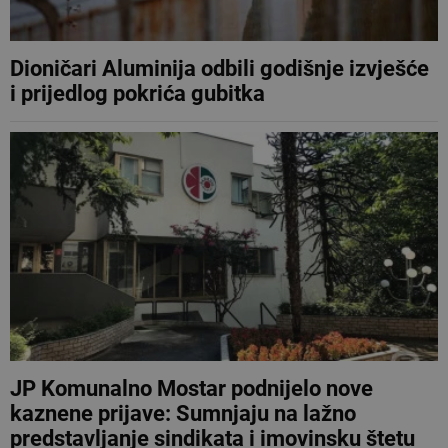
Dioničari Aluminija odbili godišnje izvješće
i prijedlog pokrića gubitka
JP Komunalno Mostar podnijelo nove
kaznene prijave: Sumnjaju na lažno
predstavljanje sindikata i imovinsku štetu