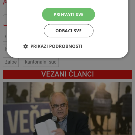
poveznicu na autorski članak.
PRIHVATI SVE
Dodajte Hercegovina.info među omiljene izvore
ODBACI SVE
Grad Mostar
urbanizam
Žalbeno vijeće
PRIKAŽI PODROBNOSTI
Komunalna naknada
Inspekcijski nadzor
rješenja
žalbe
kantonalni sud
VEZANI ČLANCI